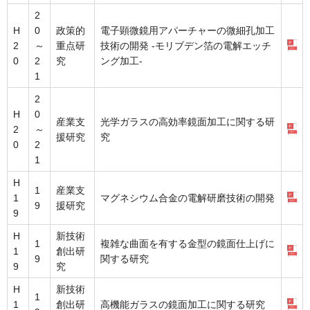
2
H
0
政策的
電子顕微鏡用アパーチャーの微細孔加工
2
～
重点研
技術の開発 -モリブデン箔の電解エッチ
0
2
究
ング加工-
1
2
H
0
産業支
光学ガラスの高効率鏡面加工に関する研
2
～
援研究
究
0
2
1
H
1
産業支
1
マグネシウム合金の電解研磨技術の開発
9
援研究
9
H
新技術
1
複雑な曲面を有する金型の鏡面仕上げに
1
創出研
9
関する研究
9
究
H
新技術
1
1
創出研
高機能ガラスの鏡面加工に関する研究