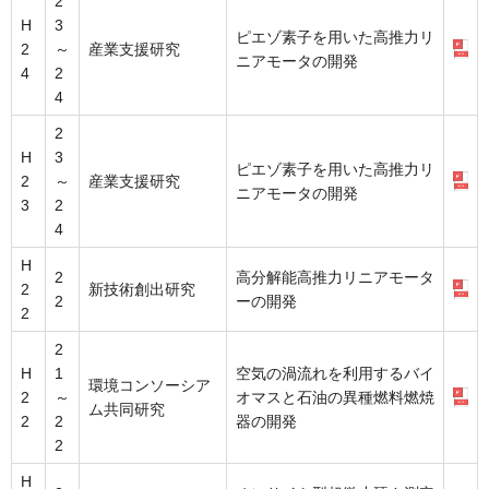
2
H
3
ピエゾ素子を用いた高推力リ
2
～
産業支援研究
ニアモータの開発
4
2
4
2
H
3
ピエゾ素子を用いた高推力リ
2
～
産業支援研究
ニアモータの開発
3
2
4
H
2
高分解能高推力リニアモータ
2
新技術創出研究
2
ーの開発
2
2
H
1
空気の渦流れを利用するバイ
環境コンソーシア
2
～
オマスと石油の異種燃料燃焼
ム共同研究
2
2
器の開発
2
H