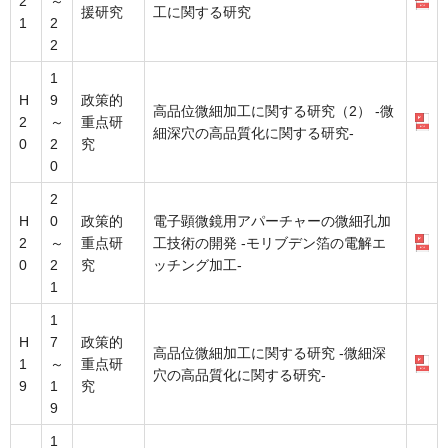
2
～
援研究
工に関する研究
1
2
2
1
H
9
政策的
高品位微細加工に関する研究（2） -微
2
～
重点研
細深穴の高品質化に関する研究-
0
2
究
0
2
H
0
政策的
電子顕微鏡用アパーチャーの微細孔加
2
～
重点研
工技術の開発 -モリブデン箔の電解エ
0
2
究
ッチング加工-
1
1
H
7
政策的
高品位微細加工に関する研究 -微細深
1
～
重点研
穴の高品質化に関する研究-
9
1
究
9
1