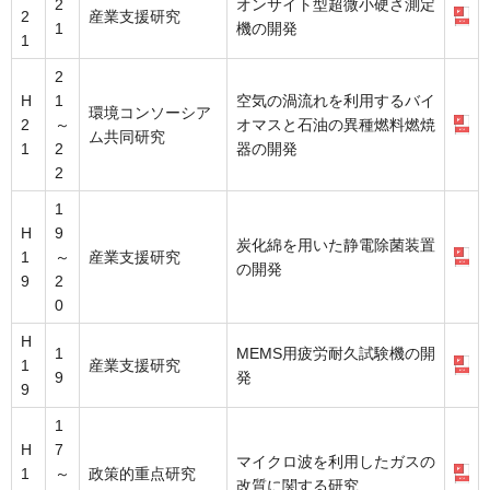
2
オンサイト型超微小硬さ測定
2
産業支援研究
1
機の開発
1
2
H
1
空気の渦流れを利用するバイ
環境コンソーシア
2
～
オマスと石油の異種燃料燃焼
ム共同研究
1
2
器の開発
2
1
H
9
炭化綿を用いた静電除菌装置
1
～
産業支援研究
の開発
9
2
0
H
1
MEMS用疲労耐久試験機の開
1
産業支援研究
9
発
9
1
H
7
マイクロ波を利用したガスの
1
～
政策的重点研究
改質に関する研究