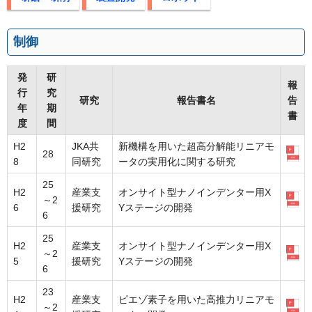
制御
発
研
報
行
究
研究
報告書名
告
年
期
書
度
間
H2
JKA共
新機構を用いた超高分解能リニアモ
28
8
同研究
ータの実用化に関する研究
25
H2
産業支
オンサイト型ナノインデンター用X
～2
6
援研究
Yステージの開発
6
25
H2
産業支
オンサイト型ナノインデンター用X
～2
5
援研究
Yステージの開発
6
23
H2
産業支
ピエゾ素子を用いた高推力リニアモ
～2