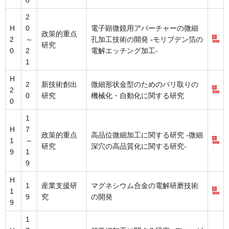
2
H
0
電子顕微鏡用アパーチャーの微細
政策的重点
2
～
孔加工技術の開発 -モリブデン箔の
研究
0
2
電解エッチング加工-
1
H
2
新技術創出
微細形状金型のためのバリ取りの
2
0
研究
機械化・自動化に関する研究
0
1
H
7
政策的重点
高品位微細加工に関する研究 -微細
1
～
研究
深穴の高品質化に関する研究-
9
1
9
H
1
産業支援研
マグネシウム合金の電解研磨技術
1
9
究
の開発
9
1