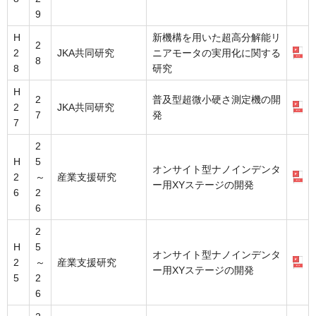
9
H
新機構を用いた超高分解能リ
2
2
JKA共同研究
ニアモータの実用化に関する
8
8
研究
H
2
普及型超微小硬さ測定機の開
2
JKA共同研究
7
発
7
2
H
5
オンサイト型ナノインデンタ
2
～
産業支援研究
ー用XYステージの開発
6
2
6
2
H
5
オンサイト型ナノインデンタ
2
～
産業支援研究
ー用XYステージの開発
5
2
6