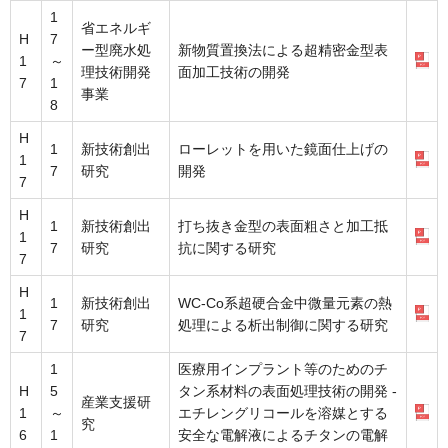
1
省エネルギ
H
7
ー型廃水処
新物質置換法による超精密金型表
1
～
理技術開発
面加工技術の開発
7
1
事業
8
H
1
新技術創出
ローレットを用いた鏡面仕上げの
1
7
研究
開発
7
H
1
新技術創出
打ち抜き金型の表面粗さと加工抵
1
7
研究
抗に関する研究
7
H
1
新技術創出
WC-Co系超硬合金中微量元素の熱
1
7
研究
処理による析出制御に関する研究
7
1
医療用インプラント等のためのチ
H
5
タン系材料の表面処理技術の開発 -
産業支援研
1
～
エチレングリコールを溶媒とする
究
6
1
安全な電解液によるチタンの電解