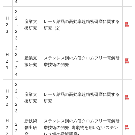
4
2
H
2
産業支
レーザ結晶の高効率超精密研磨に関する
2
～
援研究
研究（2）
3
2
3
2
H
3
産業支
ステンレス鋼の六価クロムフリー電解研
2
～
援研究
磨技術の開発
3
2
4
2
H
2
産業支
レーザ結晶の高効率超精密研磨に関する
2
～
援研究
研究
2
2
3
H
新技術
ステンレス鋼の六価クロムフリー電解研
2
2
創出研
磨技術の開発 -毒劇物を用いないステン
2
2
究
レス鋼の電解研磨-