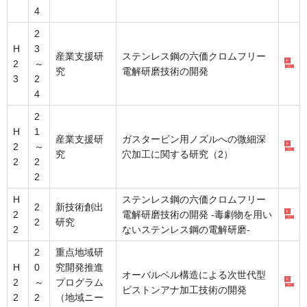
4
2
H
3
産業支援研
ステンレス鋼の六価クロムフリー
2
～
究
電解研磨技術の開発
3
2
4
2
H
1
産業支援研
ガスタービン用ノズルへの微細深
2
～
究
穴加工に関する研究（2）
2
2
2
H
ステンレス鋼の六価クロムフリー
2
新技術創出
2
電解研磨技術の開発 -毒劇物を用い
2
研究
2
ないステンレス鋼の電解研磨-
2
重点地域研
H
0
究開発推進
オーバルベル構造による次世代型
2
～
プログラム
ピストンアナ加工技術の開発
2
2
（地域ニー