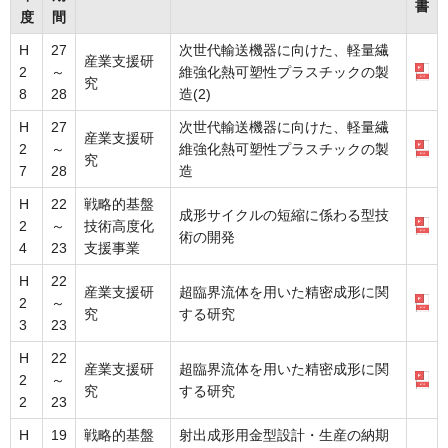
書
度
間
H
27
次世代輸送機器に向けた、軽量繊
産業支援研
2
～
維強化熱可塑性プラスチックの製
究
8
28
造(2)
H
27
次世代輸送機器に向けた、軽量繊
産業支援研
2
～
維強化熱可塑性プラスチックの製
究
7
28
造
H
22
戦略的基盤
成形サイクルの短縮に係わる型技
2
～
技術高度化
術の開発
4
23
支援事業
H
22
産業支援研
超臨界流体を用いた精密成形に関
2
～
究
する研究
3
23
H
22
産業支援研
超臨界流体を用いた精密成形に関
2
～
究
する研究
2
23
H
19
戦略的基盤
射出成形用金型設計・生産の納期