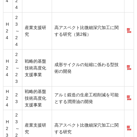
4
2
4
2
H
3
産業支援研
高アスペクト比微細深穴加工に関
2
～
究
する研究（第2報）
4
2
4
2
H
2
戦略的基盤
成形サイクルの短縮に係わる型技
2
～
技術高度化
術の開発
4
2
支援事業
3
H
戦略的基盤
2
アルミ鍛造の生産工程削減を可能
2
技術高度化
3
とする潤滑油の開発
4
支援事業
2
H
3
産業支援研
高アスペクト比微細深穴加工に関
2
～
究
する研究
3
2