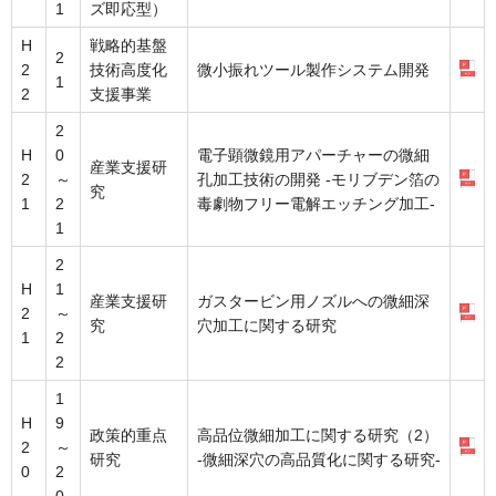
1
ズ即応型）
H
戦略的基盤
2
2
技術高度化
微小振れツール製作システム開発
1
2
支援事業
2
H
0
電子顕微鏡用アパーチャーの微細
産業支援研
2
～
孔加工技術の開発 -モリブデン箔の
究
1
2
毒劇物フリー電解エッチング加工-
1
2
H
1
産業支援研
ガスタービン用ノズルへの微細深
2
～
究
穴加工に関する研究
1
2
2
1
H
9
政策的重点
高品位微細加工に関する研究（2）
2
～
研究
-微細深穴の高品質化に関する研究-
0
2
0