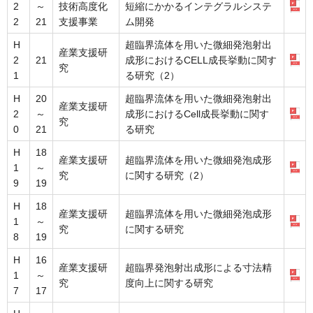
2
～
技術高度化
短縮にかかるインテグラルシステ
2
21
支援事業
ム開発
H
超臨界流体を用いた微細発泡射出
産業支援研
2
21
成形におけるCELL成長挙動に関す
究
1
る研究（2）
H
20
超臨界流体を用いた微細発泡射出
産業支援研
2
～
成形におけるCell成長挙動に関す
究
0
21
る研究
H
18
産業支援研
超臨界流体を用いた微細発泡成形
1
～
究
に関する研究（2）
9
19
H
18
産業支援研
超臨界流体を用いた微細発泡成形
1
～
究
に関する研究
8
19
H
16
産業支援研
超臨界発泡射出成形による寸法精
1
～
究
度向上に関する研究
7
17