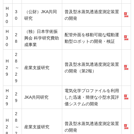
H
3
（公財）JKA共同
普及型水蒸気透過度測定装置
3
0
研究
の開発
0
H
（独）日本学術振
2
配管外面を移動可能な蠕動運
3
興会 科学研究費助
8
動型ロボットの開発・検証
0
成事業
2
H
8
普及型水蒸気透過度測定装置
2
～
産業支援研究
の開発（第2報）
9
2
9
H
電気化学プロファイルを利用
2
2
JKA共同研究
した迅速・簡便な小型水質評
9
9
価システムの開発
2
H
8
普及型水蒸気透過度測定装置
2
～
産業支援研究
の開発
8
2