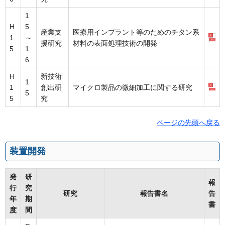
1
H
5
産業支
医療用インプラント等のためのチタン系
1
～
援研究
材料の表面処理技術の開発
5
1
6
H
新技術
1
1
創出研
マイクロ製品の微細加工に関する研究
5
5
究
ページの先頭へ戻る
装置開発
発
研
報
行
究
研究
報告書名
告
年
期
書
度
間