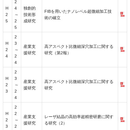
2
H
4
独創的
FIBを用いたナノレベル超微細加工技
2
～
技術形
術の確立
5
2
成研究
5
2
H
3
産業支
高アスペクト比微細深穴加工に関する
2
～
援研究
研究（第2報）
4
2
4
2
H
3
産業支
高アスペクト比微細深穴加工に関する
2
～
援研究
研究
3
2
4
2
H
2
産業支
レーザ結晶の高効率超精密研磨に関す
2
～
援研究
る研究（2）
3
2