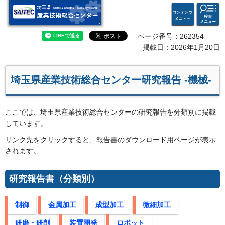
検索・
コンテ
埼玉県 産業技術総合セン
共通メ
ンツメ
ター
ニュー
ニュー
ページ番号：262354
掲載日：2026年1月20日
埼玉県産業技術総合センター研究報告 -機械-
ここでは、埼玉県産業技術総合センターの研究報告を分類別に掲載
しています。
リンク先をクリックすると、報告書のダウンロード用ページが表示
されます。
研究報告書（分類別）
制御
金属加工
成型加工
微細加工
研磨・研削
装置開発
ロボット