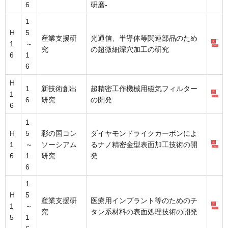
6
研磨-
1
H
5
産業支援研
光通信、半導体等関連部品のため
1
～
究
の超微細深穴加工の研究
6
1
6
H
1
新技術創出
超精密工作機械用磁気フィルター
1
6
研究
の開発
6
1
H
5
彩の国コン
ダイヤモンドライクカーボンによ
1
～
ソーシアム
るナノ精密金型表面加工技術の開
6
1
研究
発
6
1
H
5
産業支援研
医療用インプラント等のためのチ
1
～
究
タン系材料の表面処理技術の開発
5
1