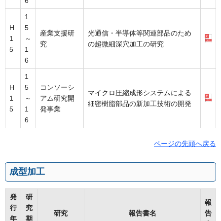
6
1
H
5
産業支援研
光通信・半導体等関連部品のため
1
～
究
の超微細深穴加工の研究
5
1
6
1
H
5
コンソーシ
マイクロ圧縮成形システムによる
1
～
アム研究開
細密樹脂部品の新加工技術の開発
5
1
発事業
6
ページの先頭へ戻る
成型加工
発
研
報
行
究
研究
報告書名
告
年
期