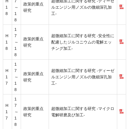
H
7
超微細加工に関する研究 -ディーゼ
政策的重点
1
～
ルエンジン用ノズルの微細深孔加
研究
8
1
工-
8
1
H
7
超微細加工に関する研究 -安全性に
政策的重点
1
～
配慮したジルコニウムの電解エッ
研究
8
1
チング加工-
8
1
H
7
超微細加工に関する研究 -ディーゼ
政策的重点
1
～
ルエンジン用ノズルの微細深孔加
研究
7
1
工-
8
1
H
7
政策的重点
超微細加工に関する研究 -マイクロ
1
～
研究
電解研磨及び加工-
7
1
8