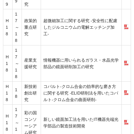
9
9
究
1
H
7
政策的
超微細加工に関する研究 -安全性に配慮
1
～
重点研
したジルコニウムの電解エッチング加
8
1
究
工-
8
1
H
7
産業支
情報機器に用いられるガラス・水晶光学
1
～
援研究
部品の鏡面研削加工の研究
8
1
8
H
新技術
コバルト-クロム合金の効率的な磨き方
1
1
創出研
に関する研究 -ELID研削法を用いたコバ
8
8
究
ルト-クロム合金の曲面研削-
1
彩の国
H
7
コンソ
新しい鏡面加工法を用いたIT機器先端光
1
～
ーシア
学部品の製造技術開発
8
1
ム研究