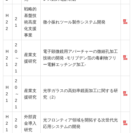
戦略的
H
基盤技
2
2
術高度
微小振れツール製作システム開発
1
2
化支援
事業
2
H
0
電子顕微鏡用アパーチャーの微細孔加工
産業支
2
～
技術の開発 -モリブデン箔の毒劇物フリ
援研究
1
2
ー電解エッチング加工-
1
2
H
0
産業支
光学ガラスの高効率鏡面加工に関する研
2
～
援研究
究（2）
1
2
1
H
外部資
2
光フロンティア領域を開拓する次世代光
2
金導入
0
応用システムの開発
1
研究