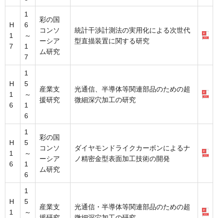
1
彩の国
H
6
コンソ
統計干渉計測法の実用化による次世代
1
～
ーシア
型直描装置に関する研究
7
1
ム研究
7
1
H
5
産業支
光通信、半導体等関連部品のための超
1
～
援研究
微細深穴加工の研究
6
1
6
1
彩の国
H
5
コンソ
ダイヤモンドライクカーボンによるナ
1
～
ーシア
ノ精密金型表面加工技術の開発
6
1
ム研究
6
1
H
5
産業支
光通信・半導体等関連部品のための超
1
～
援研究
微細深穴加工の研究