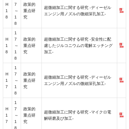
H
7
政策的
超微細加工に関する研究 -ディーゼル
1
～
重点研
エンジン用ノズルの微細深孔加工-
8
1
究
8
1
H
7
政策的
超微細加工に関する研究 -安全性に配
1
～
重点研
慮したジルコニウムの電解エッチング
8
1
究
加工-
8
1
H
7
政策的
超微細加工に関する研究 -ディーゼル
1
～
重点研
エンジン用ノズルの微細深孔加工-
7
1
究
8
1
H
7
政策的
超微細加工に関する研究 -マイクロ電
1
～
重点研
解研磨及び加工-
7
1
究
8