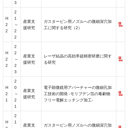
3
2
H
1
産業支
ガスタービン用ノズルへの微細深穴加
2
～
援研究
工に関する研究（2）
2
2
2
2
H
2
産業支
レーザ結晶の高効率超精密研磨に関す
2
～
援研究
る研究
2
2
3
2
H
0
電子顕微鏡用アパーチャーの微細孔加
産業支
2
～
工技術の開発 -モリブデン箔の毒劇物
援研究
1
2
フリー電解エッチング加工-
1
2
H
1
産業支
ガスタービン用ノズルへの微細深穴加