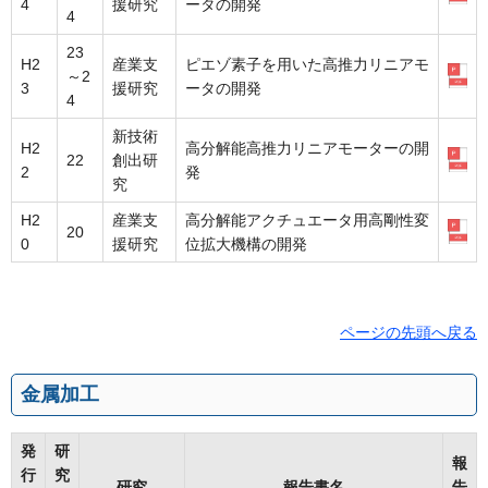
4
援研究
ータの開発
4
23
H2
産業支
ピエゾ素子を用いた高推力リニアモ
～2
3
援研究
ータの開発
4
新技術
H2
高分解能高推力リニアモーターの開
22
創出研
2
発
究
H2
産業支
高分解能アクチュエータ用高剛性変
20
0
援研究
位拡大機構の開発
ページの先頭へ戻る
金属加工
発
研
報
行
究
研究
報告書名
告