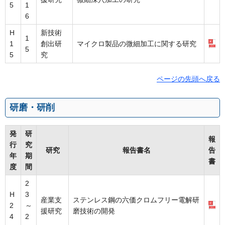
5
1
6
H
新技術
1
1
創出研
マイクロ製品の微細加工に関する研究
5
5
究
ページの先頭へ戻る
研磨・研削
発
研
報
行
究
研究
報告書名
告
年
期
書
度
間
2
H
3
産業支
ステンレス鋼の六価クロムフリー電解研
2
～
援研究
磨技術の開発
4
2