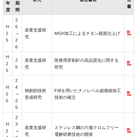
年
期
書
度
間
2
H
5
産業支援研
2
～
MGH加工によるチタン鏡面仕上げ
究
5
2
6
H
2
産業支援研
医療用穿刺針の高品質化に関する
2
5
究
研究
5
2
H
4
独創的技術
FIBを用いたナノレベル超微細加工
2
～
形成研究
技術の確立
5
2
5
2
H
3
産業支援研
ステンレス鋼の六価クロムフリー
2
～
究
電解研磨技術の開発