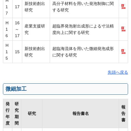
H
新技術創出
高分子材料を用いた発泡制御に関
1
17
研究
する研究
7
H
16
産業支援研
超臨界発泡射出成形による寸法精
1
～
究
度向上に関する研究
6
17
H
新技術創出
超臨海流体を用いた微細発泡成形
1
15
研究
に関する研究
5
先頭へ戻る
微細加工
発
研
報
行
究
研究
報告書名
告
年
期
書
度
間