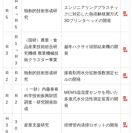
R
4
エンジニアリングプラスチッ
R
独創的技術形成研
～
クに対応した熱溶解積層方式
5
究
R
3Dプリンタヘッドの開発
5
R
（国研）農業・食
1
R
品産業技術総合研
越冬ハクサイ頭部結束機の開
～
3
究機構 農業機械技
発
R
術クラスター事業
3
R
R
独創的技術形成研
接着剤用水分拡散係数測定セ
2
2
究
ルの開発
（ 一財）内藤泰春
MEMS温湿度センサを用いた
R
R
科学技術振興財団
多連式水分活性測定装置の開
2
2
調査・研究開発助
発
成
H
3
3
産業支援研究
排煙管内清掃ロボットの開発
0
0