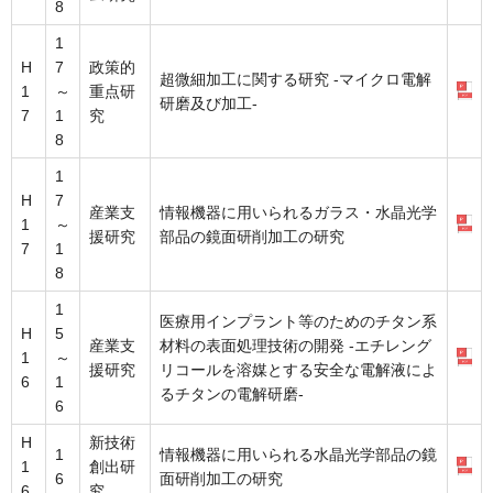
8
1
H
7
政策的
超微細加工に関する研究 -マイクロ電解
1
～
重点研
研磨及び加工-
7
1
究
8
1
H
7
産業支
情報機器に用いられるガラス・水晶光学
1
～
援研究
部品の鏡面研削加工の研究
7
1
8
1
医療用インプラント等のためのチタン系
H
5
産業支
材料の表面処理技術の開発 -エチレング
1
～
援研究
リコールを溶媒とする安全な電解液によ
6
1
るチタンの電解研磨-
6
H
新技術
1
情報機器に用いられる水晶光学部品の鏡
1
創出研
6
面研削加工の研究
6
究