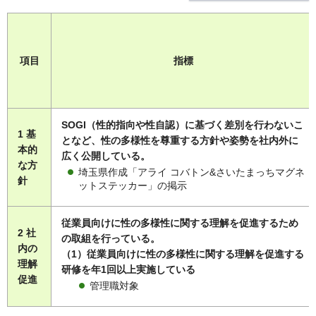
項目
指標
SOGI（性的指向や性自認）に基づく差別を行わないこ
1 基
となど、性の多様性を尊重する方針や姿勢を社内外に
本的
広く公開している。
な方
埼玉県作成「アライ コバトン&さいたまっちマグネ
針
ットステッカー」の掲示
従業員向けに性の多様性に関する理解を促進するため
2 社
の取組を行っている。
内の
（1）従業員向けに性の多様性に関する理解を促進する
理解
研修を年1回以上実施している
促進
管理職対象