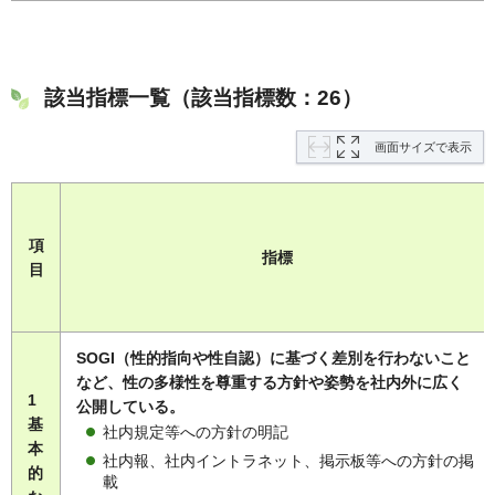
該当指標一覧（該当指標数：26）
画面サイズで表示
項
指標
目
SOGI（性的指向や性自認）に基づく差別を行わないこと
など、性の多様性を尊重する方針や姿勢を社内外に広く
1
公開している。
基
社内規定等への方針の明記
本
社内報、社内イントラネット、掲示板等への方針の掲
的
載