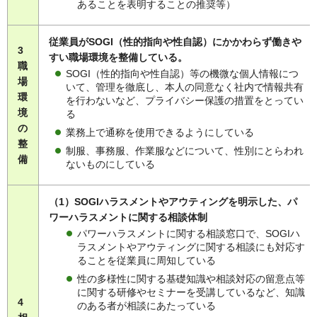
あることを表明することの推奨等）
従業員がSOGI（性的指向や性自認）にかかわらず働きや
3
すい職場環境を整備している。
職
SOGI（性的指向や性自認）等の機微な個人情報につ
場
いて、管理を徹底し、本人の同意なく社内で情報共有
環
を行わないなど、プライバシー保護の措置をとってい
境
る
の
業務上で通称を使用できるようにしている
整
制服、事務服、作業服などについて、性別にとらわれ
備
ないものにしている
（1）SOGIハラスメントやアウティングを明示した、パ
ワーハラスメントに関する相談体制
パワーハラスメントに関する相談窓口で、SOGIハ
ラスメントやアウティングに関する相談にも対応す
ることを従業員に周知している
性の多様性に関する基礎知識や相談対応の留意点等
に関する研修やセミナーを受講しているなど、知識
4
のある者が相談にあたっている