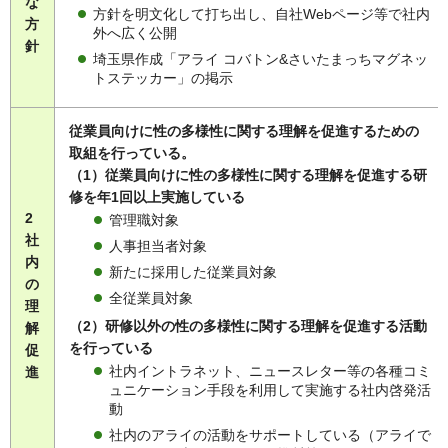
な
方針を明文化して打ち出し、自社Webページ等で社内
方
外へ広く公開
針
埼玉県作成「アライ コバトン&さいたまっちマグネッ
トステッカー」の掲示
従業員向けに性の多様性に関する理解を促進するための
取組を行っている。
（1）従業員向けに性の多様性に関する理解を促進する研
修を年1回以上実施している
2
管理職対象
社
人事担当者対象
内
新たに採用した従業員対象
の
全従業員対象
理
（2）研修以外の性の多様性に関する理解を促進する活動
解
を行っている
促
社内イントラネット、ニュースレター等の各種コミ
進
ュニケーション手段を利用して実施する社内啓発活
動
社内のアライの活動をサポートしている（アライで