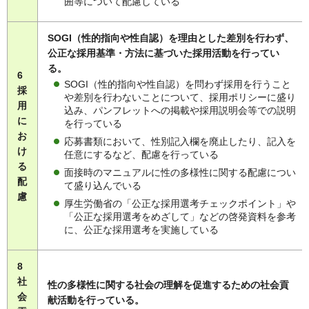
囲等について配慮している
SOGI（性的指向や性自認）を理由とした差別を行わず、
公正な採用基準・方法に基づいた採用活動を行ってい
る。
6
SOGI（性的指向や性自認）を問わず採用を行うこと
採
や差別を行わないことについて、採用ポリシーに盛り
用
込み、パンフレットへの掲載や採用説明会等での説明
に
を行っている
お
応募書類において、性別記入欄を廃止したり、記入を
け
任意にするなど、配慮を行っている
る
面接時のマニュアルに性の多様性に関する配慮につい
配
て盛り込んでいる
慮
厚生労働省の「公正な採用選考チェックポイント」や
「公正な採用選考をめざして」などの啓発資料を参考
に、公正な採用選考を実施している
8
社
性の多様性に関する社会の理解を促進するための社会貢
会
献活動を行っている。