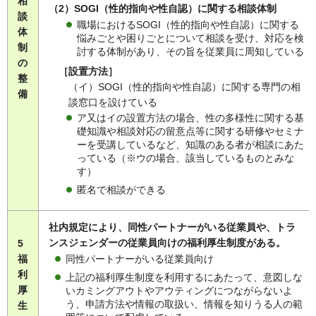
相
（2）SOGI（性的指向や性自認）に関する相談体制
談
職場におけるSOGI（性的指向や性自認）に関する
体
悩みごとや困りごとについて相談を受け、対応を検
制
討する体制があり、その旨を従業員に周知している
の
［設置方法］
整
（イ）SOGI（性的指向や性自認）に関する専門の相
備
談窓口を設けている
ア又はイの設置方法の場合、性の多様性に関する基
礎知識や相談対応の留意点等に関する研修やセミナ
ーを受講しているなど、知識のある者が相談にあた
っている（※ウの場合、該当しているものとみな
す）
匿名で相談ができる
社内規定により、同性パートナーがいる従業員や、トラ
ンスジェンダーの従業員向けの福利厚生制度がある。
5
同性パートナーがいる従業員向け
福
利
上記の福利厚生制度を利用するにあたって、意図しな
厚
いカミングアウトやアウティングにつながらないよ
う、申請方法や情報の取扱い、情報を知りうる人の範
生