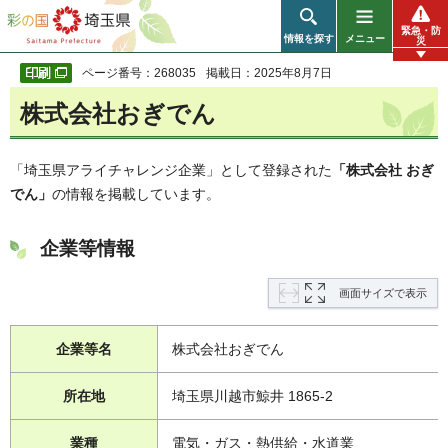
彩の国 埼玉県
緊急・防
情報を探す
メニュー
災
ページ番号：268035
掲載日：2025年8月7日
株式会社おぎでん
「埼玉県アライチャレンジ企業」として登録された
「株式会社 おぎ
でん」
の情報を掲載しています。
企業等情報
画面サイズで表示
企業等名
株式会社おぎでん
所在地
埼玉県川越市鯨井 1865-2
業種
電気・ガス・熱供給・水道業