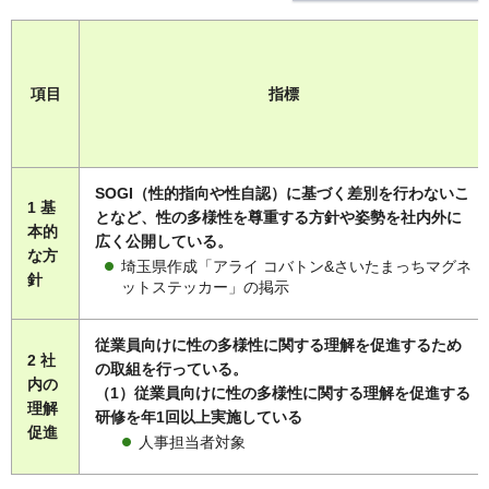
項目
指標
SOGI（性的指向や性自認）に基づく差別を行わないこ
1 基
となど、性の多様性を尊重する方針や姿勢を社内外に
本的
広く公開している。
な方
埼玉県作成「アライ コバトン&さいたまっちマグネ
針
ットステッカー」の掲示
従業員向けに性の多様性に関する理解を促進するため
2 社
の取組を行っている。
内の
（1）従業員向けに性の多様性に関する理解を促進する
理解
研修を年1回以上実施している
促進
人事担当者対象