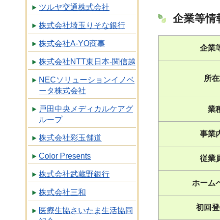
ツルヤ交通株式会社
企業等情
株式会社埼玉りそな銀行
株式会社A-YO商事
企業
株式会社NTT東日本-関信越
所在
NECソリューションイノベ
ータ株式会社
戸田中央メディカルケアグ
業
ループ
事業
株式会社彩玉舗道
Color Presents
従業
株式会社武蔵野銀行
ホーム
株式会社三和
初回登
医療生協さいたま生活協同