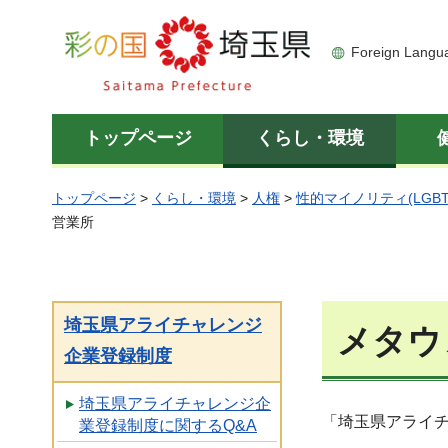
彩の国 埼玉県
Foreign Langu
トップページ
くらし・環境
トップページ
>
くらし・環境
>
人権
>
性的マイノリティ(LGBT
営業所
埼玉県アライチャレンジ
メタウ
企業登録制度
埼玉県アライチャレンジ企
「埼玉県アライ
業登録制度に関するQ&A