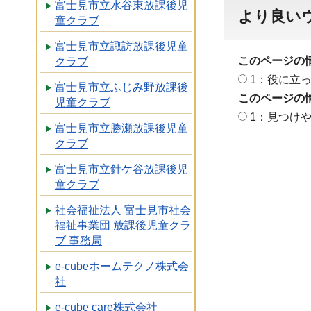
富士見市立水谷東放課後児
より良い
童クラブ
富士見市立諏訪放課後児童
このページの
クラブ
1：役に立
富士見市立ふじみ野放課後
このページの
児童クラブ
1：見つけ
富士見市立勝瀬放課後児童
クラブ
富士見市立針ケ谷放課後児
童クラブ
社会福祉法人 富士見市社会
福祉事業団 放課後児童クラ
ブ 事務局
e-cubeホームテクノ株式会
社
e-cube care株式会社