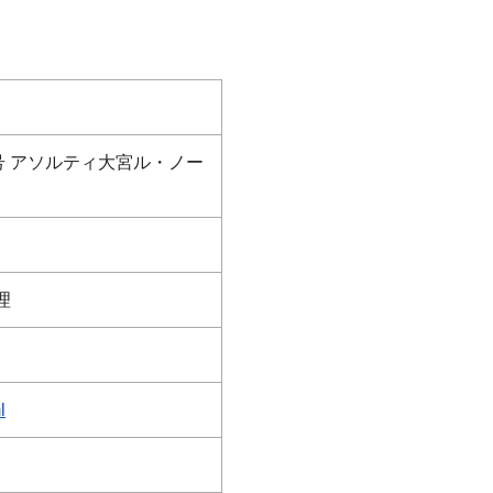
号 アソルティ大宮ル・ノー
理
l