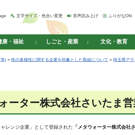
age
文字サイズ・色合い変更
音声読み上げ
ふりがなON
健康・福祉
しごと・産業
文化・教育
等)
>
性の多様性に関する企業を対象とした取組について
>
埼玉県アラ
ォーター株式会社さいたま営
チャレンジ企業」として登録された
「メタウォーター株式会社