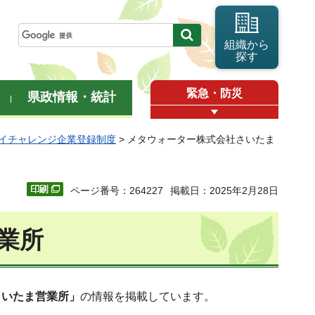
組織から
探す
緊急・防災
県政情報・統計
イチャレンジ企業登録制度
> メタウォーター株式会社さいたま
ページ番号：264227
掲載日：2025年2月28日
業所
さいたま営業所」
の情報を掲載しています。