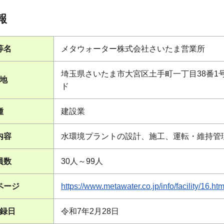
報
等名
メタウォーター株式会社さいたま営業所
埼玉県さいたま市大宮区土手町一丁目38番1
地
ド
種
建設業
内容
水環境プラントの設計、施工、運転・維持管
員数
30人～99人
ページ
https://www.metawater.co.jp/info/facility/16.htm
録日
令和7年2月28日