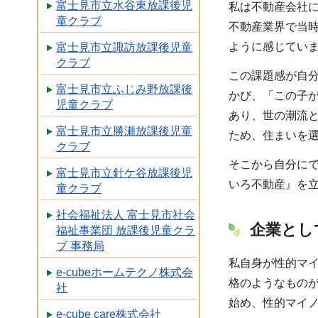
富士見市立水谷東放課後児
私は不動産会社
童クラブ
不動産業界で当時
ように感じてい
富士見市立諏訪放課後児童
クラブ
この課題感が自
富士見市立ふじみ野放課後
かび、「この子
児童クラブ
あり、世の潮流
富士見市立勝瀬放課後児童
ため、住まいを
クラブ
そこから自分にで
富士見市立針ケ谷放課後児
いろ不動産』を
童クラブ
社会福祉法人 富士見市社会
企業とし
福祉事業団 放課後児童クラ
ブ 事務局
私自身が性的マ
e-cubeホームテクノ株式会
格のようなもの
社
始め、性的マイ
e-cube care株式会社