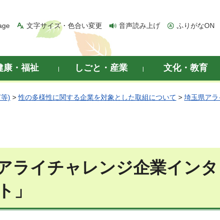
age
文字サイズ・色合い変更
音声読み上げ
ふりがなON
健康・福祉
しごと・産業
文化・教育
等)
>
性の多様性に関する企業を対象とした取組について
>
埼玉県アラ
アライチャレンジ企業インタビ
ト」