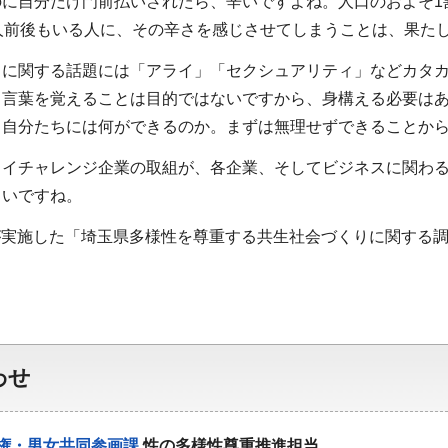
に自分だけ門前払いされたら、辛いですよね。人口のおよそ1
人前後もいる人に、その辛さを感じさせてしまうことは、果た
ィに関する話題には「アライ」「セクシュアリティ」などカタ
、言葉を覚えることは目的ではないですから、身構える必要は
、自分たちには何ができるのか。まずは無理せずできることか
ライチャレンジ企業の取組が、各企業、そしてビジネスに関わ
しいですね。
が実施した「埼玉県多様性を尊重する共生社会づくりに関する調査
わせ
権・男女共同参画課
性の多様性尊重推進担当