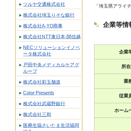
ツルヤ交通株式会社
「埼玉県アライ
株式会社埼玉りそな銀行
企業等情
株式会社A-YO商事
株式会社NTT東日本-関信越
NECソリューションイノベ
企業
ータ株式会社
戸田中央メディカルケアグ
所在
ループ
業
株式会社彩玉舗道
Color Presents
従業
株式会社武蔵野銀行
ホーム
株式会社三和
医療生協さいたま生活協同