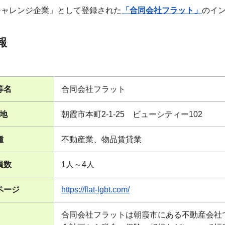
チャレンジ企業」として登録された
「合同会社フラット」
のイ
報
等名
合同会社フラット
地
朝霞市本町2-1-25 ビューシティー102
種
不動産業、物品賃貸業
員数
1人～4人
ページ
https://flat-lgbt.com/
合同会社フラットは朝霞市にある不動産会社