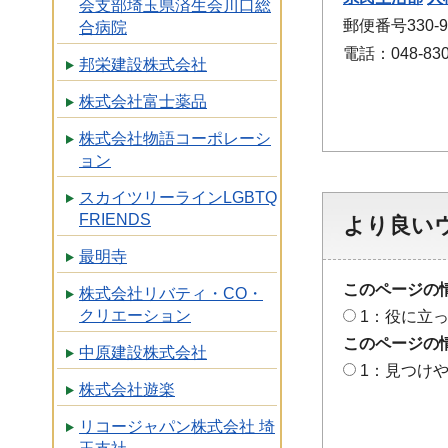
会支部埼玉県済生会川口総
郵便番号330
合病院
電話：048-830
邦栄建設株式会社
株式会社富士薬品
株式会社物語コーポレーシ
ョン
スカイツリーラインLGBTQ
FRIENDS
より良い
最明寺
このページの
株式会社リバティ・CO・
クリエーション
1：役に立
このページの
中原建設株式会社
1：見つけ
株式会社遊楽
リコージャパン株式会社 埼