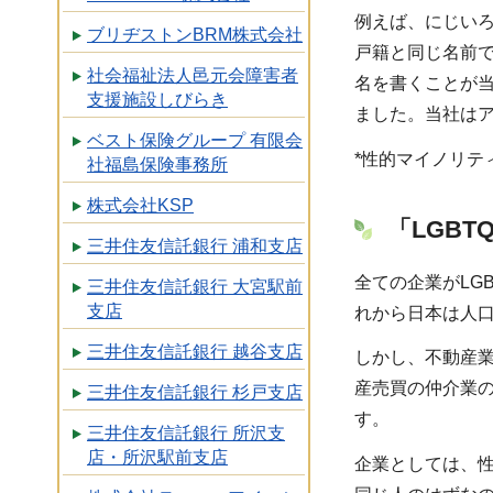
例えば、にじい
ブリヂストンBRM株式会社
戸籍と同じ名前
社会福祉法人邑元会障害者
名を書くことが
支援施設しびらき
ました。当社は
ベスト保険グループ 有限会
*性的マイノリテ
社福島保険事務所
株式会社KSP
「LGB
三井住友信託銀行 浦和支店
全ての企業がLG
三井住友信託銀行 大宮駅前
支店
れから日本は人
三井住友信託銀行 越谷支店
しかし、不動産
産売買の仲介業
三井住友信託銀行 杉戸支店
す。
三井住友信託銀行 所沢支
店・所沢駅前支店
企業としては、