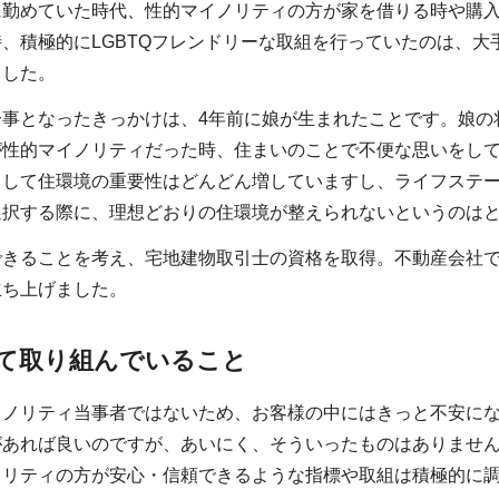
に勤めていた時代、性的マイノリティの方が家を借りる時や購
、積極的にLGBTQフレンドリーな取組を行っていたのは、大
ました。
分事となったきっかけは、4年前に娘が生まれたことです。娘の
が性的マイノリティだった時、住まいのことで不便な思いをし
として住環境の重要性はどんどん増していますし、ライフステ
選択する際に、理想どおりの住環境が整えられないというのは
きることを考え、宅地建物取引士の資格を取得。不動産会社で
立ち上げました。
て取り組んでいること
イノリティ当事者ではないため、お客様の中にはきっと不安にな
があれば良いのですが、あいにく、そういったものはありませ
ノリティの方が安心・信頼できるような指標や取組は積極的に