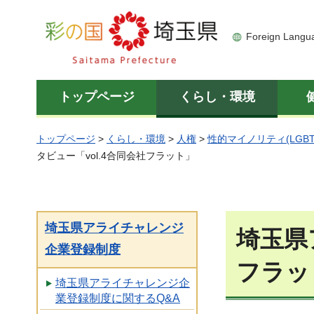
彩の国 埼玉県
Foreign Langu
トップページ
くらし・環境
トップページ
>
くらし・環境
>
人権
>
性的マイノリティ(LGBT
タビュー「vol.4合同会社フラット」
埼玉県アライチャレンジ
埼玉県
企業登録制度
フラッ
埼玉県アライチャレンジ企
業登録制度に関するQ&A