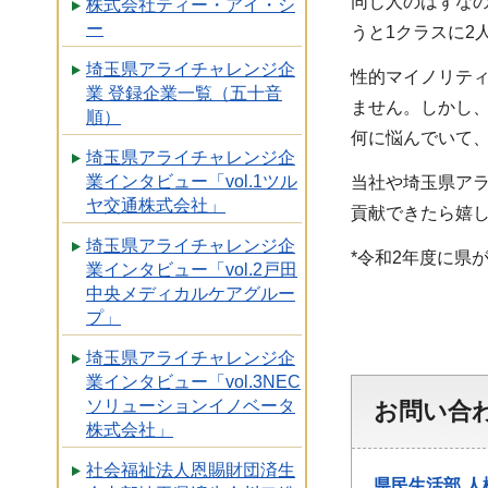
同じ人のはずなの
株式会社ティー・アイ・シ
ー
うと1クラスに2
埼玉県アライチャレンジ企
性的マイノリテ
業 登録企業一覧（五十音
ません。しかし
順）
何に悩んでいて
埼玉県アライチャレンジ企
業インタビュー「vol.1ツル
当社や埼玉県ア
ヤ交通株式会社」
貢献できたら嬉
埼玉県アライチャレンジ企
*令和2年度に県
業インタビュー「vol.2戸田
中央メディカルケアグルー
プ」
埼玉県アライチャレンジ企
業インタビュー「vol.3NEC
ソリューションイノベータ
お問い合
株式会社」
社会福祉法人恩賜財団済生
県民生活部
人