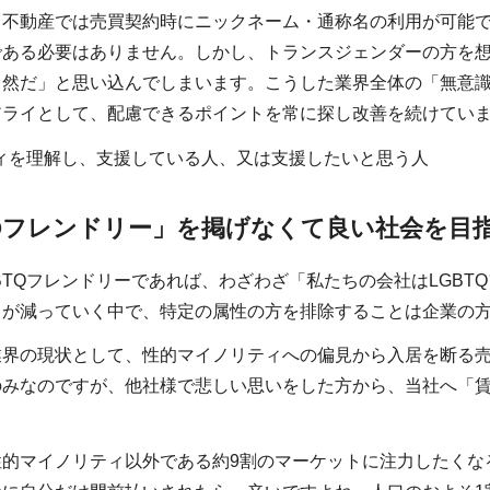
ろ不動産では売買契約時にニックネーム・通称名の利用が可能
である必要はありません。しかし、トランスジェンダーの方を
当然だ」と思い込んでしまいます。こうした業界全体の「無意
アライとして、配慮できるポイントを常に探し改善を続けてい
ィを理解し、支援している人、又は支援したいと思う人
TQフレンドリー」を掲げなくて良い社会を目
BTQフレンドリーであれば、わざわざ「私たちの会社はLGB
口が減っていく中で、特定の属性の方を排除することは企業の
業界の現状として、性的マイノリティへの偏見から入居を断る
のみなのですが、他社様で悲しい思いをした方から、当社へ「
性的マイノリティ以外である約9割のマーケットに注力したくな