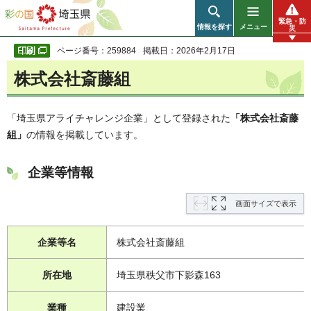
彩の国 埼玉県
緊急・防
情報を探す
メニュー
災
ページ番号：259884
掲載日：2026年2月17日
株式会社斎藤組
「埼玉県アライチャレンジ企業」として登録された
「株式会社斎藤
組」
の情報を掲載しています。
企業等情報
画面サイズで表示
企業等名
株式会社斎藤組
所在地
埼玉県秩父市下影森163
業種
建設業