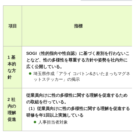
項目
指標
SOGI（性的指向や性自認）に基づく差別を行わないこ
1 基
となど、性の多様性を尊重する方針や姿勢を社内外に
本的
広く公開している。
な方
埼玉県作成「アライ コバトン&さいたまっちマグネ
針
ットステッカー」の掲示
従業員向けに性の多様性に関する理解を促進するため
2 社
の取組を行っている。
内の
（1）従業員向けに性の多様性に関する理解を促進する
理解
研修を年1回以上実施している
促進
人事担当者対象