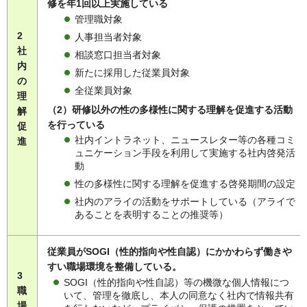
修を年1回以上実施している
管理職対象
2
人事担当者対象
社
相談窓口担当者対象
内
新たに採用した従業員対象
の
全従業員対象
理
（2）研修以外の性の多様性に関する理解を促進する活動
解
を行っている
促
社内イントラネット、ニュースレター等の各種コミ
進
ュニケーション手段を利用して実施する社内啓発活
動
性の多様性に関する理解を促進する啓発期間の設定
社内のアライの活動をサポートしている（アライで
あることを表明することの推奨等）
従業員がSOGI（性的指向や性自認）にかかわらず働きや
すい職場環境を整備している。
3
SOGI（性的指向や性自認）等の機微な個人情報につ
職
いて、管理を徹底し、本人の同意なく社内で情報共有
場