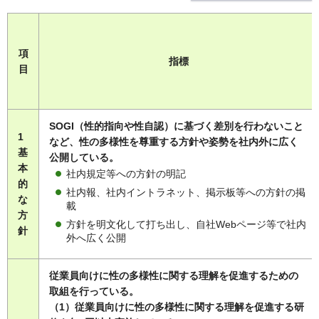
項
指標
目
SOGI（性的指向や性自認）に基づく差別を行わないこと
1
など、性の多様性を尊重する方針や姿勢を社内外に広く
基
公開している。
本
社内規定等への方針の明記
的
社内報、社内イントラネット、掲示板等への方針の掲
な
載
方
方針を明文化して打ち出し、自社Webページ等で社内
針
外へ広く公開
従業員向けに性の多様性に関する理解を促進するための
取組を行っている。
（1）従業員向けに性の多様性に関する理解を促進する研