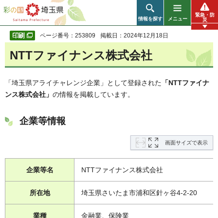
彩の国 埼玉県
緊急・防
情報を探す
メニュー
災
ページ番号：253809
掲載日：2024年12月18日
NTTファイナンス株式会社
「埼玉県アライチャレンジ企業」として登録された
「NTTファイナ
ンス株式会社」
の情報を掲載しています。
企業等情報
画面サイズで表示
企業等名
NTTファイナンス株式会社
所在地
埼玉県さいたま市浦和区針ヶ谷4-2-20
業種
金融業、保険業