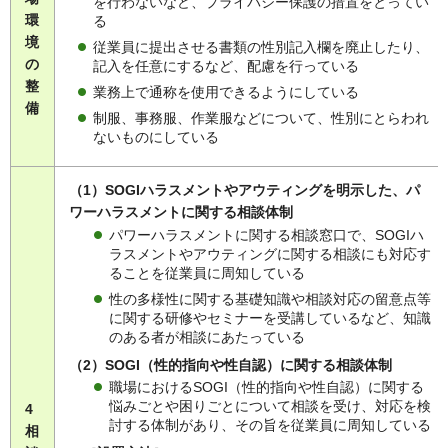
を行わないなど、プライバシー保護の措置をとってい
環
る
境
従業員に提出させる書類の性別記入欄を廃止したり、
の
記入を任意にするなど、配慮を行っている
整
業務上で通称を使用できるようにしている
備
制服、事務服、作業服などについて、性別にとらわれ
ないものにしている
（1）SOGIハラスメントやアウティングを明示した、パ
ワーハラスメントに関する相談体制
パワーハラスメントに関する相談窓口で、SOGIハ
ラスメントやアウティングに関する相談にも対応す
ることを従業員に周知している
性の多様性に関する基礎知識や相談対応の留意点等
に関する研修やセミナーを受講しているなど、知識
のある者が相談にあたっている
（2）SOGI（性的指向や性自認）に関する相談体制
職場におけるSOGI（性的指向や性自認）に関する
悩みごとや困りごとについて相談を受け、対応を検
4
討する体制があり、その旨を従業員に周知している
相