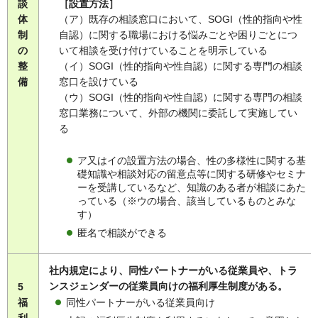
談
［設置方法］
体
（ア）既存の相談窓口において、SOGI（性的指向や性
制
自認）に関する職場における悩みごとや困りごとにつ
の
いて相談を受け付けていることを明示している
整
（イ）SOGI（性的指向や性自認）に関する専門の相談
備
窓口を設けている
（ウ）SOGI（性的指向や性自認）に関する専門の相談
窓口業務について、外部の機関に委託して実施してい
る
ア又はイの設置方法の場合、性の多様性に関する基
礎知識や相談対応の留意点等に関する研修やセミナ
ーを受講しているなど、知識のある者が相談にあた
っている（※ウの場合、該当しているものとみな
す）
匿名で相談ができる
社内規定により、同性パートナーがいる従業員や、トラ
ンスジェンダーの従業員向けの福利厚生制度がある。
5
同性パートナーがいる従業員向け
福
利