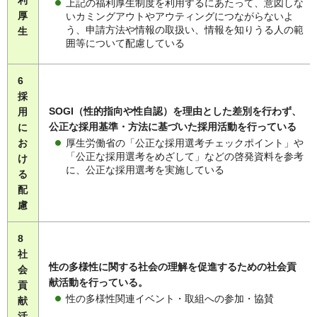
上記の福利厚生制度を利用するにあたって、意図しな
厚
いカミングアウトやアウティングにつながらないよ
う、申請方法や情報の取扱い、情報を知りうる人の範
生
囲等について配慮している
6
採
SOGI（性的指向や性自認）を理由とした差別を行わず、
用
公正な採用基準・方法に基づいた採用活動を行っている
に
厚生労働省の「公正な採用選考チェックポイント」や
お
「公正な採用選考をめざして」などの啓発資料を参考
け
に、公正な採用選考を実施している
る
配
慮
8
社
性の多様性に関する社会の理解を促進するための社会貢
会
献活動を行っている。
貢
性の多様性関連イベント・取組への参加・協賛
献
活