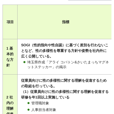
項目
指標
SOGI（性的指向や性自認）に基づく差別を行わないこ
1 基
となど、性の多様性を尊重する方針や姿勢を社内外に
本的
広く公開している。
な方
埼玉県作成「アライ コバトン&さいたまっちマグネ
針
ットステッカー」の掲示
従業員向けに性の多様性に関する理解を促進するため
の取組を行っている。
（1）従業員向けに性の多様性に関する理解を促進する
2 社
研修を年1回以上実施している
内の
管理職対象
理解
人事担当者対象
促進