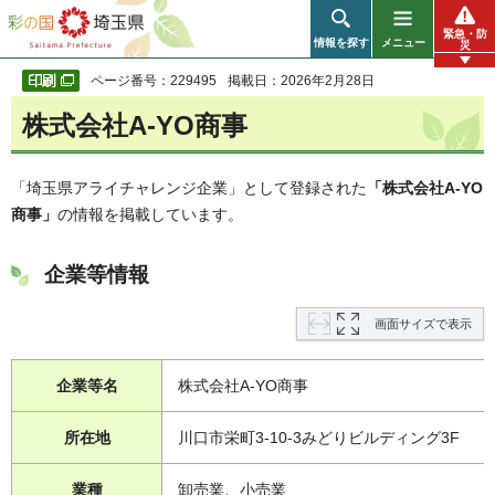
彩の国 埼玉県
緊急・防
情報を探す
メニュー
災
ページ番号：229495
掲載日：2026年2月28日
株式会社A-YO商事
「埼玉県アライチャレンジ企業」として登録された
「株式会社A-YO
商事」
の情報を掲載しています。
企業等情報
画面サイズで表示
企業等名
株式会社A-YO商事
所在地
川口市栄町3-10-3みどりビルディング3F
業種
卸売業、小売業