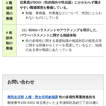
従業員がSOGI（性的指向や性自認）にかかわらず働き
3 職
やすい職場環境を整備している。
場環
制服、事務服、作業服などについて、性別にとらわ
境の
れないものにしている
整備
（1）SOGIハラスメントやアウティングを明示した、
4 相
パワーハラスメントに関する相談体制
談体
性の多様性に関する基礎知識や相談対応の留意点等
制の
に関する研修やセミナーを受講しているなど、知識
整備
のある者が相談にあたっている
お問い合わせ
県民生活部
人権・男女共同参画課
性の多様性尊重推進担当
郵便番号330-9301 埼玉県さいたま市浦和区高砂三丁目15番1