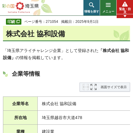
彩の国 埼玉県
緊急・防
情報を探す
メニュー
災
ページ番号：271054
掲載日：2025年9月1日
株式会社 協和設備
「埼玉県アライチャレンジ企業」として登録された
「株式会社 協和
設備
」
の情報を掲載しています。
企業等情報
画面サイズで表示
企業等名
株式会社 協和設備
所在地
埼玉県越谷市大道478
業種
建設業