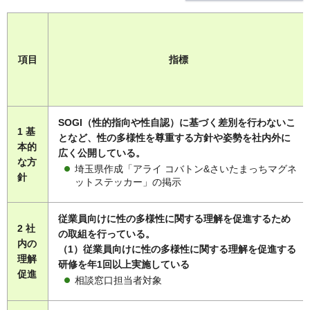
項目
指標
SOGI（性的指向や性自認）に基づく差別を行わないこ
1 基
となど、性の多様性を尊重する方針や姿勢を社内外に
本的
広く公開している。
な方
埼玉県作成「アライ コバトン&さいたまっちマグネ
針
ットステッカー」の掲示
従業員向けに性の多様性に関する理解を促進するため
2 社
の取組を行っている。
内の
（1）従業員向けに性の多様性に関する理解を促進する
理解
研修を年1回以上実施している
促進
相談窓口担当者対象