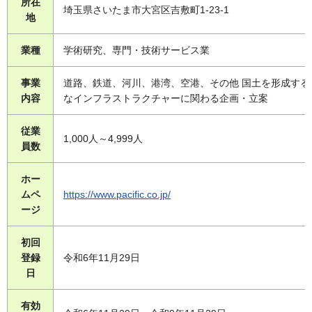
所在
埼玉県さいたま市大宮区吉敷町1-23-1
地
業種
学術研究、専門・技術サービス業
事業
道路、鉄道、河川、港湾、空港、その他 国土を形成する
内容
なインフラストラクチャーに関わる企画・立案
従業
1,000人～4,999人
員数
ホー
ムペ
https://www.pacific.co.jp/
ージ
初回
登録
令和6年11月29日
日
有効