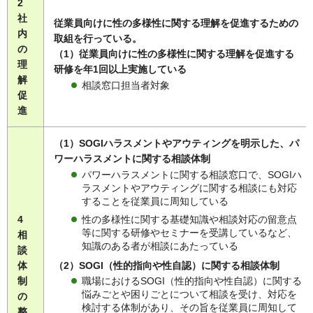
2
社
従業員向けに性の多様性に関する理解を促進するための
内
取組を行っている。
の
（1）従業員向けに性の多様性に関する理解を促進する
理
研修を年1回以上実施している
解
相談窓口担当者対象
促
進
（1）SOGIハラスメントやアウティングを明示した、パ
ワーハラスメントに関する相談体制
パワーハラスメントに関する相談窓口で、SOGIハ
ラスメントやアウティングに関する相談にも対応
することを従業員に周知している
性の多様性に関する基礎知識や相談対応の留意点
4
等に関する研修やセミナーを受講しているなど、
相
知識のある者が相談にあたっている
談
（2）SOGI（性的指向や性自認）に関する相談体制
体
制
職場におけるSOGI（性的指向や性自認）に関する
悩みごとや困りごとについて相談を受け、対応を
の
検討する体制があり、その旨を従業員に周知して
整