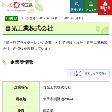
彩の国 埼玉県
緊急・防
情報を探す
メニュー
災
ページ番号：281236
掲載日：2026年5月31日
喜光工業株式会社
「埼玉県アライチャレンジ企業」として登録された
「
喜光工業株式
会社
」
の情報を掲載しています。
企業等情報
画面サイズで表示
企業等名
喜光工業株式会社
所在地
幸手市槇野地296-4
業種
建設業