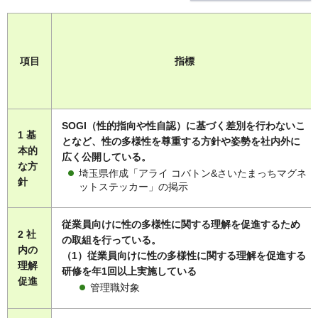
項目
指標
SOGI（性的指向や性自認）に基づく差別を行わないこ
1 基
となど、性の多様性を尊重する方針や姿勢を社内外に
本的
広く公開している。
な方
埼玉県作成「アライ コバトン&さいたまっちマグネ
針
ットステッカー」の掲示
従業員向けに性の多様性に関する理解を促進するため
2 社
の取組を行っている。
内の
（1）従業員向けに性の多様性に関する理解を促進する
理解
研修を年1回以上実施している
促進
管理職対象