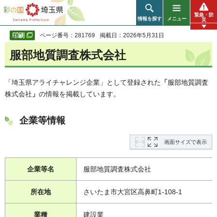
彩の国 埼玉県
緊急・防
情報を探す
メニュー
災
ページ番号：281769
掲載日：2026年5月31日
服部地質調査株式会社
「埼玉県アライチャレンジ企業」として登録された
「
服部地質調査
株式会社
」
の情報を掲載しています。
企業等情報
画面サイズで表示
企業等名
服部地質調査株式会社
所在地
さいたま市大宮区高鼻町1-108-1
業種
建設業