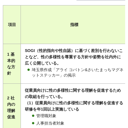
項目
指標
SOGI（性的指向や性自認）に基づく差別を行わないこ
1 基
となど、性の多様性を尊重する方針や姿勢を社内外に
本的
広く公開している。
な方
埼玉県作成「アライ コバトン&さいたまっちマグネ
針
ットステッカー」の掲示
従業員向けに性の多様性に関する理解を促進するため
の取組を行っている。
2 社
（1）従業員向けに性の多様性に関する理解を促進する
内の
研修を年1回以上実施している
理解
管理職対象
促進
人事担当者対象