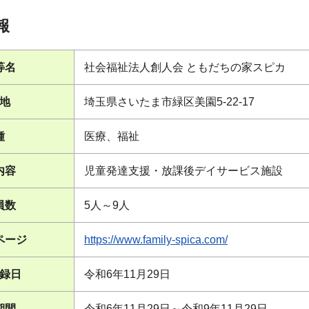
報
等名
社会福祉法人創人会 ともだちの家スピカ
地
埼玉県さいたま市緑区美園5-22-17
種
医療、福祉
内容
児童発達支援・放課後デイサービス施設
員数
5人～9人
ページ
https://www.family-spica.com/
録日
令和6年11月29日
期間
令和6年11月29日～令和9年11月29日