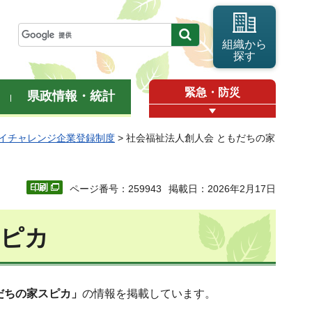
組織から
探す
緊急・防災
県政情報・統計
イチャレンジ企業登録制度
> 社会福祉法人創人会 ともだちの家
ページ番号：259943
掲載日：2026年2月17日
スピカ
だちの家スピカ」
の情報を掲載しています。