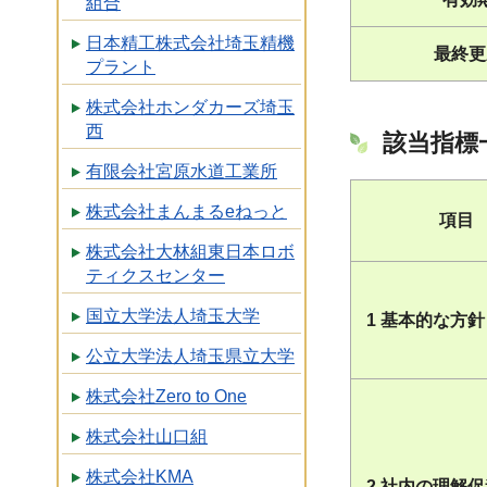
組合
日本精工株式会社埼玉精機
最終更
プラント
株式会社ホンダカーズ埼玉
西
該当指標
有限会社宮原水道工業所
株式会社まんまるeねっと
項目
株式会社大林組東日本ロボ
ティクスセンター
国立大学法人埼玉大学
1 基本的な方針
公立大学法人埼玉県立大学
株式会社Zero to One
株式会社山口組
株式会社KMA
2 社内の理解