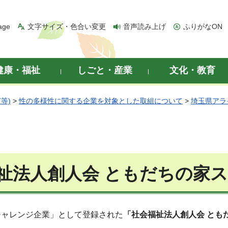
age
文字サイズ・色合い変更
音声読み上げ
ふりがなON
健康・福祉
しごと・産業
文化・教育
等)
>
性の多様性に関する企業を対象とした取組について
>
埼玉県アラ
祉法人創人会 ともだちの家
チャレンジ企業」として登録された
「社会福祉法人創人会 とも