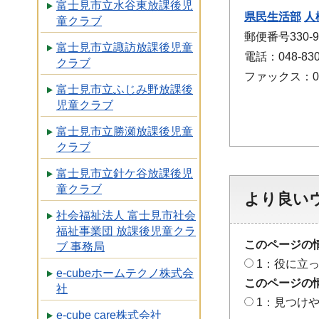
富士見市立水谷東放課後児
県民生活部
人
童クラブ
郵便番号330
富士見市立諏訪放課後児童
電話：048-830
クラブ
ファックス：048
富士見市立ふじみ野放課後
児童クラブ
富士見市立勝瀬放課後児童
クラブ
富士見市立針ケ谷放課後児
童クラブ
より良い
社会福祉法人 富士見市社会
福祉事業団 放課後児童クラ
このページの
ブ 事務局
1：役に立
e-cubeホームテクノ株式会
このページの
社
1：見つけ
e-cube care株式会社