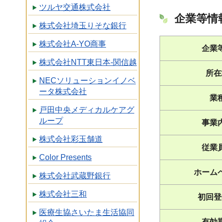
ツルヤ交通株式会社
企業等情
株式会社埼玉りそな銀行
株式会社A-YO商事
企業
株式会社NTT東日本-関信越
所在
NECソリューションイノベ
ータ株式会社
業
戸田中央メディカルケアグ
ループ
事業
株式会社彩玉舗道
従業
Color Presents
ホーム
株式会社武蔵野銀行
株式会社三和
初回登
医療生協さいたま生活協同
有効