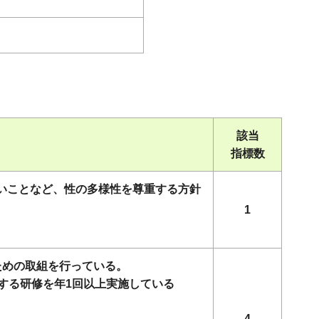
該当
指標数
ないことなど、性の多様性を尊重する方針
1
ための取組を行っている。
する研修を年1回以上実施している
4