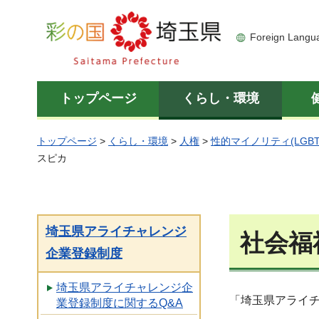
彩の国 埼玉県
Foreign Langu
トップページ
くらし・環境
トップページ
>
くらし・環境
>
人権
>
性的マイノリティ(LGBT
スピカ
埼玉県アライチャレンジ
社会福
企業登録制度
埼玉県アライチャレンジ企
「埼玉県アライ
業登録制度に関するQ&A