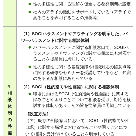
性の多様性に関する理解を促進する啓発期間の設定
社内のアライの活動をサポートしている（アライで
あることを表明することの推奨等）
（1）SOGIハラスメントやアウティングを明示した、パ
ワーハラスメントに関する相談体制
パワーハラスメントに関する相談窓口で、SOGIハ
ラスメントやアウティングに関する相談にも対応す
ることを従業員に周知している
性の多様性に関する基礎知識や相談対応の留意点等
に関する研修やセミナーを受講しているなど、知識
のある者が相談にあたっている
4
（2）SOGI（性的指向や性自認）に関する相談体制
相
職場におけるSOGI（性的指向や性自認）に関する
悩みごとや困りごとについて相談を受け、対応を検
談
討する体制があり、その旨を従業員に周知している
体
制
［設置方法］
の
（ア）既存の相談窓口において、SOGI（性的指向や性
整
自認）に関する職場における悩みごとや困りごとにつ
備
いて相談を受け付けていることを明示している