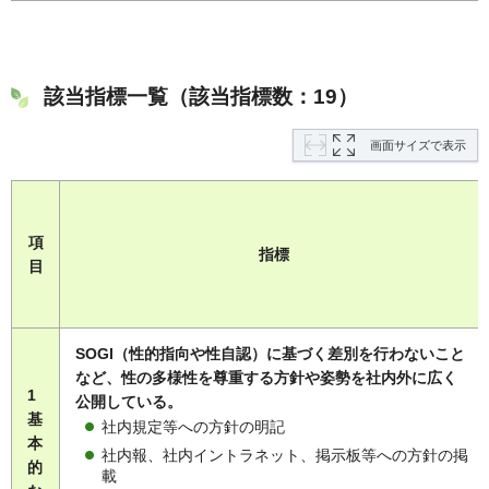
該当指標一覧（該当指標数：19）
画面サイズで表示
項
指標
目
SOGI（性的指向や性自認）に基づく差別を行わないこと
など、性の多様性を尊重する方針や姿勢を社内外に広く
1
公開している。
基
社内規定等への方針の明記
本
社内報、社内イントラネット、掲示板等への方針の掲
的
載