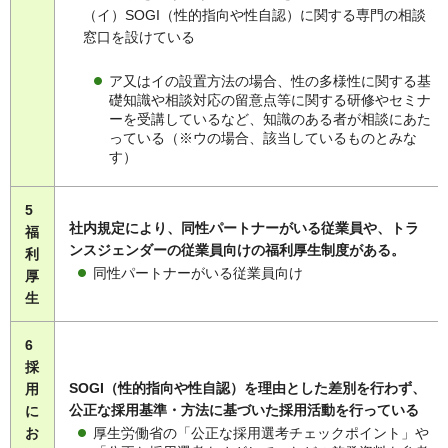
（イ）SOGI（性的指向や性自認）に関する専門の相談
窓口を設けている
ア又はイの設置方法の場合、性の多様性に関する基
礎知識や相談対応の留意点等に関する研修やセミナ
ーを受講しているなど、知識のある者が相談にあた
っている（※ウの場合、該当しているものとみな
す）
5
社内規定により、同性パートナーがいる従業員や、トラ
福
ンスジェンダーの従業員向けの福利厚生制度がある。
利
同性パートナーがいる従業員向け
厚
生
6
採
SOGI（性的指向や性自認）を理由とした差別を行わず、
用
公正な採用基準・方法に基づいた採用活動を行っている
に
厚生労働省の「公正な採用選考チェックポイント」や
お