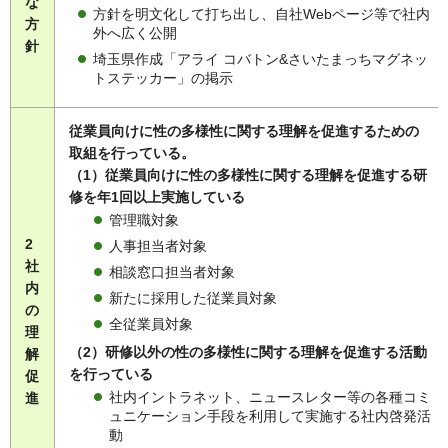
な
方針を明文化して打ち出し、自社Webページ等で社内
方
外へ広く公開
針
埼玉県作成「アライ コバトン&さいたまっちマグネッ
トステッカー」の掲示
従業員向けに性の多様性に関する理解を促進するための
取組を行っている。
（1）従業員向けに性の多様性に関する理解を促進する研
修を年1回以上実施している
管理職対象
2
人事担当者対象
社
相談窓口担当者対象
内
新たに採用した従業員対象
の
全従業員対象
理
（2）研修以外の性の多様性に関する理解を促進する活動
解
を行っている
促
社内イントラネット、ニュースレター等の各種コミ
進
ュニケーション手段を利用して実施する社内啓発活
動