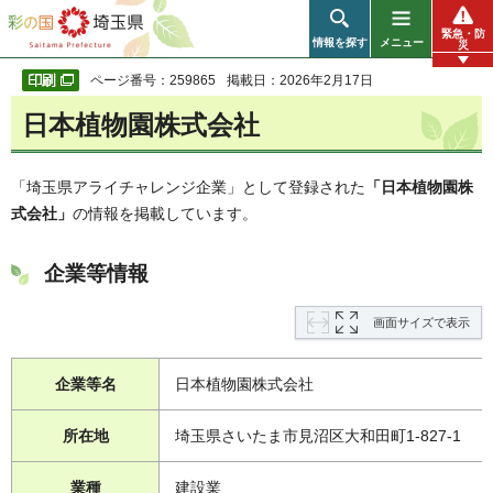
彩の国 埼玉県
緊急・防
情報を探す
メニュー
災
ページ番号：259865
掲載日：2026年2月17日
日本植物園株式会社
「埼玉県アライチャレンジ企業」として登録された
「日本植物園株
式会社」
の情報を掲載しています。
企業等情報
画面サイズで表示
企業等名
日本植物園株式会社
所在地
埼玉県さいたま市見沼区大和田町1-827-1
業種
建設業