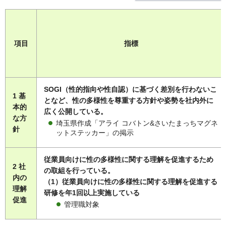
項目
指標
SOGI（性的指向や性自認）に基づく差別を行わないこ
1 基
となど、性の多様性を尊重する方針や姿勢を社内外に
本的
広く公開している。
な方
埼玉県作成「アライ コバトン&さいたまっちマグネ
針
ットステッカー」の掲示
従業員向けに性の多様性に関する理解を促進するため
2 社
の取組を行っている。
内の
（1）従業員向けに性の多様性に関する理解を促進する
理解
研修を年1回以上実施している
促進
管理職対象