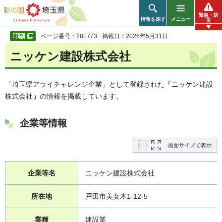
彩の国 埼玉県
緊急・防
情報を探す
メニュー
災
ページ番号：281773
掲載日：2026年5月31日
ニッケン建設株式会社
「埼玉県アライチャレンジ企業」として登録された
「
ニッケン建設
株式会社
」
の情報を掲載しています。
企業等情報
画面サイズで表示
企業等名
ニッケン建設株式会社
所在地
戸田市美女木1-12-5
業種
建設業