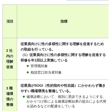
項目
指標
従業員向けに性の多様性に関する理解を促進するため
の取組を行っている。
2 社
（1）従業員向けに性の多様性に関する理解を促進する
内の
研修を年1回以上実施している
理解
管理職対象
促進
相談窓口担当者対象
従業員がSOGI（性的指向や性自認）にかかわらず働き
3 職
やすい職場環境を整備している。
場環
健康診断において、個別に受診できるようにする、
境の
かかりつけ医による健康診断結果の提出による代替
整備
を認めるなどの配慮をしている