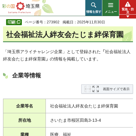
彩の国 埼玉県
緊急・防
情報を探す
メニュー
災
ページ番号：273902
掲載日：2025年11月30日
社会福祉法人絆友会たじま絆保育園
「埼玉県アライチャレンジ企業」として登録された
「
社会福祉法人
絆友会たじま絆保育園
」
の情報を掲載しています。
企業等情報
画面サイズで表示
企業等名
社会福祉法人絆友会たじま絆保育園
所在地
さいたま市桜区田島3-13-4
業種
医療、福祉