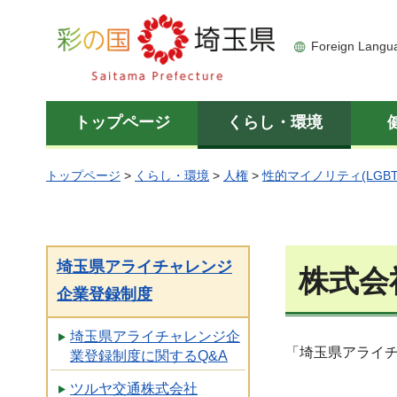
彩の国 埼玉県
Foreign Langu
トップページ
くらし・環境
トップページ
>
くらし・環境
>
人権
>
性的マイノリティ(LGBT
埼玉県アライチャレンジ
株式会
企業登録制度
埼玉県アライチャレンジ企
「埼玉県アライ
業登録制度に関するQ&A
ツルヤ交通株式会社