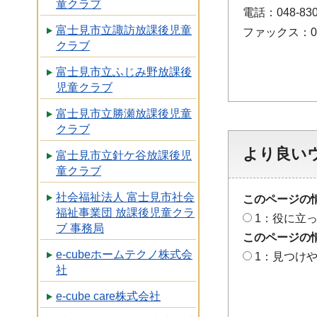
童クラブ
電話：048-830
富士見市立諏訪放課後児童
ファックス：048
クラブ
富士見市立ふじみ野放課後
児童クラブ
富士見市立勝瀬放課後児童
クラブ
より良い
富士見市立針ケ谷放課後児
童クラブ
社会福祉法人 富士見市社会
このページの
福祉事業団 放課後児童クラ
1：役に立
ブ 事務局
このページの
e-cubeホームテクノ株式会
1：見つけ
社
e-cube care株式会社