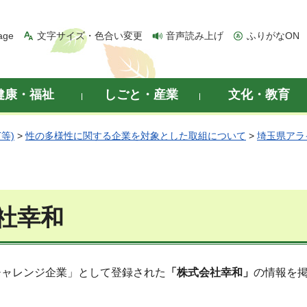
age
文字サイズ・色合い変更
音声読み上げ
ふりがなON
健康・福祉
しごと・産業
文化・教育
等)
>
性の多様性に関する企業を対象とした取組について
>
埼玉県アラ
社幸和
チャレンジ企業」として登録された
「株式会社幸和」
の情報を