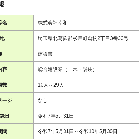
報
等名
株式会社幸和
地
埼玉県北葛飾郡杉戸町倉松2丁目3番33号
種
建設業
内容
総合建設業（土木・舗装）
員数
10人～29人
ページ
なし
録日
令和7年5月31日
期間
令和7年5月31日～令和10年5月30日