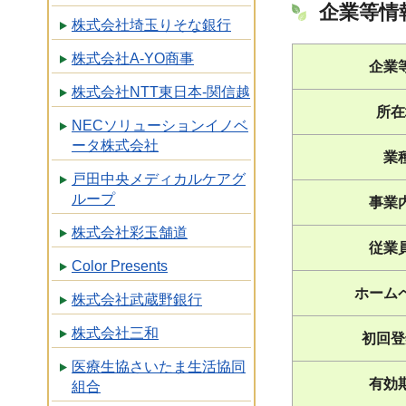
企業等情
株式会社埼玉りそな銀行
株式会社A-YO商事
企業
株式会社NTT東日本-関信越
所在
NECソリューションイノベ
ータ株式会社
業
戸田中央メディカルケアグ
ループ
事業
株式会社彩玉舗道
従業
Color Presents
ホーム
株式会社武蔵野銀行
株式会社三和
初回登
医療生協さいたま生活協同
有効
組合