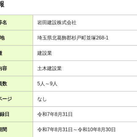
報
等名
岩田建設株式会社
地
埼玉県北葛飾郡杉戸町並塚268-1
種
建設業
内容
土木建設業
員数
5人～9人
ページ
なし
録日
令和7年8月31日
期間
令和7年8月31日～令和10年8月30日