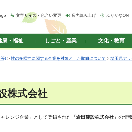
age
文字サイズ・色合い変更
音声読み上げ
ふりがなON
健康・福祉
しごと・産業
文化・教育
等)
>
性の多様性に関する企業を対象とした取組について
>
埼玉県アラ
設株式会社
チャレンジ企業」として登録された
「岩田建設株式会社
」
の情