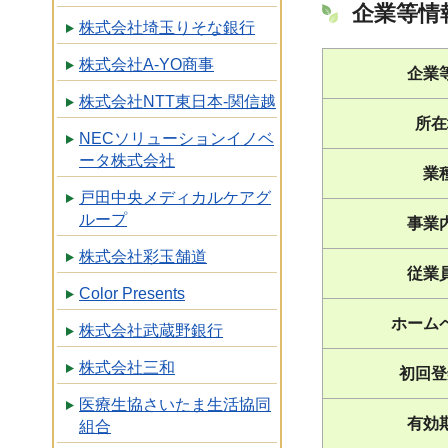
企業等情
株式会社埼玉りそな銀行
株式会社A-YO商事
企業
株式会社NTT東日本-関信越
所在
NECソリューションイノベ
ータ株式会社
業
戸田中央メディカルケアグ
ループ
事業
株式会社彩玉舗道
従業
Color Presents
ホーム
株式会社武蔵野銀行
株式会社三和
初回登
医療生協さいたま生活協同
有効
組合