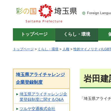
彩の国 埼玉県
Foreign Langu
トップページ
くらし・環境
トップページ
>
くらし・環境
>
人権
>
性的マイノリティ(LGBT
埼玉県アライチャレンジ
岩田建
企業登録制度
埼玉県アライチャレンジ企
「埼玉県アライ
業登録制度に関するQ&A
ツルヤ交通株式会社