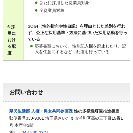
新たに採用した従業員対象
全従業員対象
SOGI（性的指向や性自認）を理由とした差別を行わ
6 採
ず、公正な採用基準・方法に基づいた採用活動を行っ
用に
ている
おけ
応募書類において、性別記入欄を廃止したり、記
る配
入を任意にするなど、配慮を行っている
慮
お問い合わせ
県民生活部
人権・男女共同参画課
性の多様性尊重推進担当
郵便番号330-9301 埼玉県さいたま市浦和区高砂三丁目15番1
号 本庁舎3階
電話：
048-830-2927