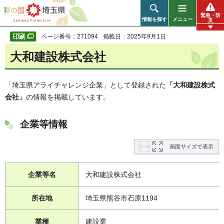
彩の国 埼玉県
緊急・防
情報を探す
メニュー
災
ページ番号：271094
掲載日：2025年9月1日
大和建設株式会社
「埼玉県アライチャレンジ企業」として登録された
「大和建設株式
会社
」
の情報を掲載しています。
企業等情報
画面サイズで表示
企業等名
大和建設株式会社
所在地
埼玉県熊谷市石原1194
業種
建設業