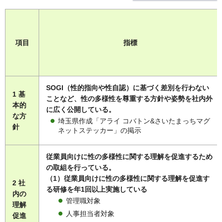
項目
指標
SOGI（性的指向や性自認）に基づく差別を行わない
1 基
ことなど、性の多様性を尊重する方針や姿勢を社内外
本的
に広く公開している。
な方
埼玉県作成「アライ コバトン&さいたまっちマグ
針
ネットステッカー」の掲示
従業員向けに性の多様性に関する理解を促進するため
の取組を行っている。
（1）従業員向けに性の多様性に関する理解を促進す
2 社
る研修を年1回以上実施している
内の
管理職対象
理解
人事担当者対象
促進