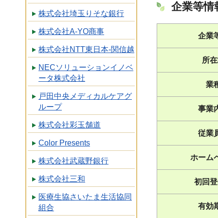
企業等情
株式会社埼玉りそな銀行
株式会社A-YO商事
企業
株式会社NTT東日本-関信越
所在
NECソリューションイノベ
ータ株式会社
業
戸田中央メディカルケアグ
ループ
事業
株式会社彩玉舗道
従業
Color Presents
ホーム
株式会社武蔵野銀行
株式会社三和
初回登
医療生協さいたま生活協同
有効
組合