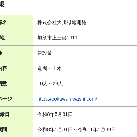
報
等名
株式会社大川緑地開発
地
加須市上三俣1911
種
建設業
内容
造園・土木
員数
10人～29人
ページ
https://ookawaniwashi.com/
録日
令和8年5月31日
期間
令和8年5月31日～令和11年5月30日