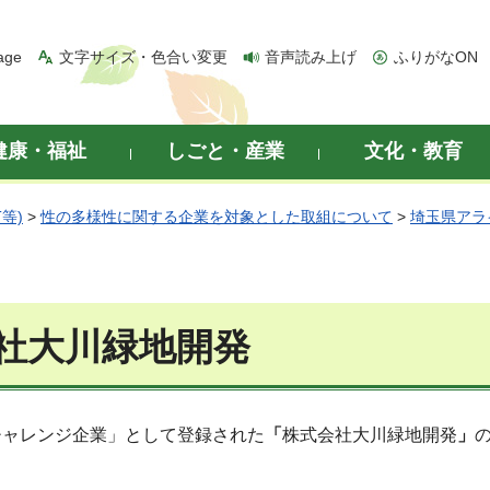
age
文字サイズ・色合い変更
音声読み上げ
ふりがなON
健康・福祉
しごと・産業
文化・教育
等)
>
性の多様性に関する企業を対象とした取組について
>
埼玉県アラ
社大川緑地開発
チャレンジ企業」として登録された
「
株式会社大川緑地開発
」