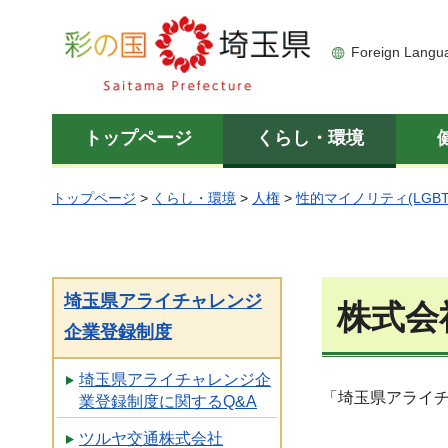
彩の国 埼玉県
Foreign Langu
トップページ
くらし・環境
トップページ
>
くらし・環境
>
人権
>
性的マイノリティ(LGBT
埼玉県アライチャレンジ
株式会
企業登録制度
埼玉県アライチャレンジ企
「埼玉県アライ
業登録制度に関するQ&A
ツルヤ交通株式会社