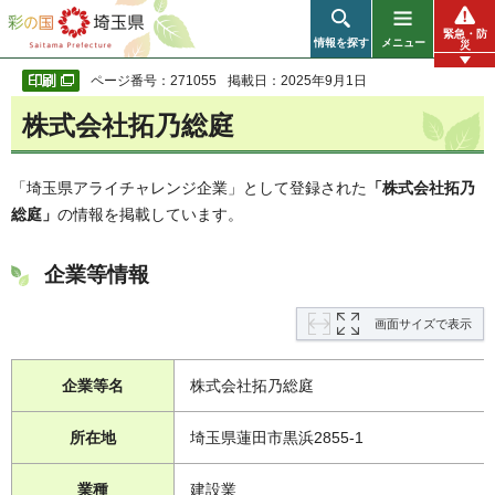
彩の国 埼玉県
緊急・防
情報を探す
メニュー
災
ページ番号：271055
掲載日：2025年9月1日
株式会社拓乃総庭
「埼玉県アライチャレンジ企業」として登録された
「株式会社拓乃
総庭
」
の情報を掲載しています。
企業等情報
画面サイズで表示
企業等名
株式会社拓乃総庭
所在地
埼玉県蓮田市黒浜2855-1
業種
建設業