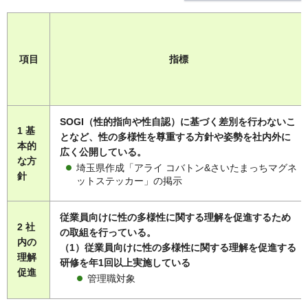
項目
指標
SOGI（性的指向や性自認）に基づく差別を行わないこ
1 基
となど、性の多様性を尊重する方針や姿勢を社内外に
本的
広く公開している。
な方
埼玉県作成「アライ コバトン&さいたまっちマグネ
針
ットステッカー」の掲示
従業員向けに性の多様性に関する理解を促進するため
2 社
の取組を行っている。
内の
（1）従業員向けに性の多様性に関する理解を促進する
理解
研修を年1回以上実施している
促進
管理職対象