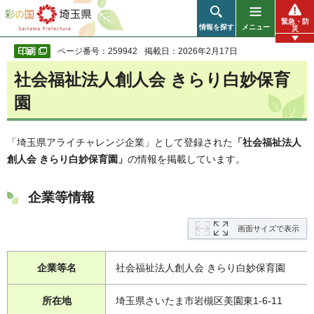
彩の国 埼玉県
緊急・防
情報を探す
メニュー
災
ページ番号：259942
掲載日：2026年2月17日
社会福祉法人創人会 きらり白妙保育
園
「埼玉県アライチャレンジ企業」として登録された
「社会福祉法人
創人会 きらり白妙保育園」
の情報を掲載しています。
企業等情報
画面サイズで表示
企業等名
社会福祉法人創人会 きらり白妙保育園
所在地
埼玉県さいたま市岩槻区美園東1-6-11