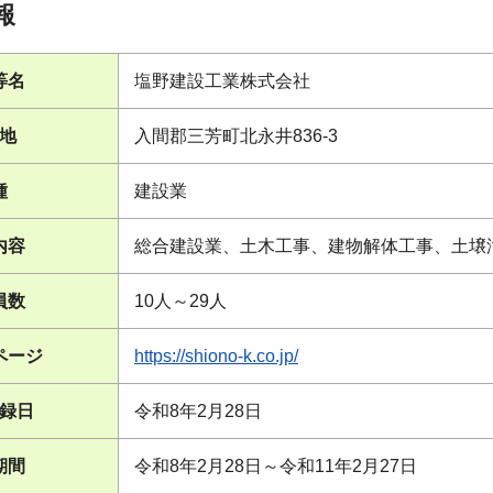
報
等名
塩野建設工業株式会社
地
入間郡三芳町北永井836-3
種
建設業
内容
総合建設業、土木工事、建物解体工事、土壌
員数
10人～29人
ページ
https://shiono-k.co.jp/
録日
令和8年2月28日
期間
令和8年2月28日～令和11年2月27日