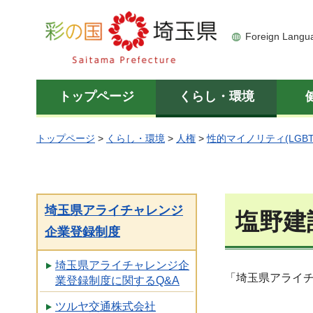
彩の国 埼玉県
Foreign Langu
トップページ
くらし・環境
トップページ
>
くらし・環境
>
人権
>
性的マイノリティ(LGBT
埼玉県アライチャレンジ
塩野建
企業登録制度
埼玉県アライチャレンジ企
「埼玉県アライ
業登録制度に関するQ&A
ツルヤ交通株式会社