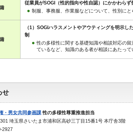
従業員がSOGI（性的指向や性自認）にかかわら
整備
制服、事務服、作業服などについて、性別にと
（1）SOGIハラスメントやアウティングを明示
制
整備
性の多様性に関する基礎知識や相談対応の留
ているなど、知識のある者が相談にあたって
わせ
権・男女共同参画課
性の多様性尊重推進担当
-9301 埼玉県さいたま市浦和区高砂三丁目15番1号 本庁舎3階
-2927