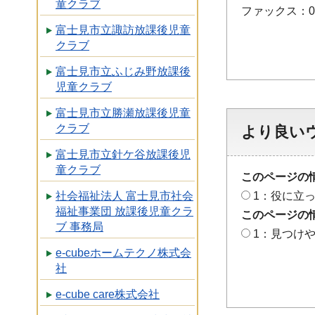
童クラブ
ファックス：048
富士見市立諏訪放課後児童
クラブ
富士見市立ふじみ野放課後
児童クラブ
富士見市立勝瀬放課後児童
クラブ
より良い
富士見市立針ケ谷放課後児
童クラブ
このページの
1：役に立
社会福祉法人 富士見市社会
福祉事業団 放課後児童クラ
このページの
ブ 事務局
1：見つけ
e-cubeホームテクノ株式会
社
e-cube care株式会社