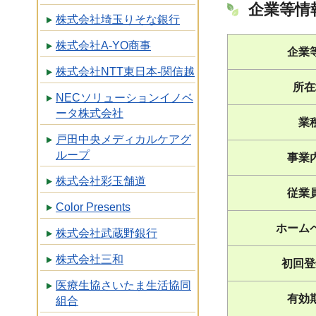
企業等情
株式会社埼玉りそな銀行
株式会社A-YO商事
企業
株式会社NTT東日本-関信越
所在
NECソリューションイノベ
ータ株式会社
業
戸田中央メディカルケアグ
ループ
事業
株式会社彩玉舗道
従業
Color Presents
ホーム
株式会社武蔵野銀行
株式会社三和
初回登
医療生協さいたま生活協同
有効
組合