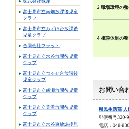
株式会社龜屋
3 職場環境の
富士見市立南畑放課後児童
クラブ
富士見市立みずほ台放課後
児童クラブ
4 相談体制の
合同会社フラット
富士見市立水谷放課後児童
クラブ
富士見市立つるせ台放課後
児童クラブ
お問い合
富士見市立鶴瀬放課後児童
クラブ
富士見市立関沢放課後児童
県民生活部
人
クラブ
郵便番号330
富士見市立水谷東放課後児
電話：048-830