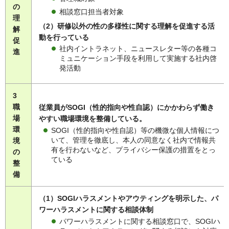
の
相談窓口担当者対象
理
（2）研修以外の性の多様性に関する理解を促進する活
解
動を行っている
促
社内イントラネット、ニュースレター等の各種コ
進
ミュニケーション手段を利用して実施する社内啓
発活動
3
職
従業員がSOGI（性的指向や性自認）にかかわらず働き
場
やすい職場環境を整備している。
環
SOGI（性的指向や性自認）等の機微な個人情報につ
いて、管理を徹底し、本人の同意なく社内で情報共
境
有を行わないなど、プライバシー保護の措置をとっ
の
ている
整
備
（1）SOGIハラスメントやアウティングを明示した、パ
ワーハラスメントに関する相談体制
パワーハラスメントに関する相談窓口で、SOGIハ