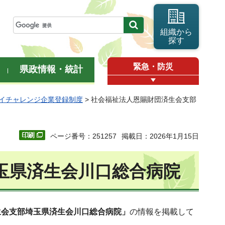
組織から
探す
緊急・防災
県政情報・統計
イチャレンジ企業登録制度
> 社会福祉法人恩賜財団済生会支部
ページ番号：251257
掲載日：2026年1月15日
玉県済生会川口総合病院
生会支部埼玉県済生会川口総合病院」
の情報を掲載して