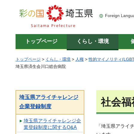
彩の国 埼玉県
Foreign Langu
トップページ
くらし・環境
トップページ
>
くらし・環境
>
人権
>
性的マイノリティ(LGBT
埼玉県済生会川口総合病院
埼玉県アライチャレンジ
社会福
企業登録制度
埼玉県アライチャレンジ企
「埼玉県アライ
業登録制度に関するQ&A