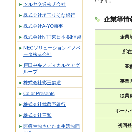
います。
ツルヤ交通株式会社
株式会社埼玉りそな銀行
企業等情
株式会社A-YO商事
企業
株式会社NTT東日本-関信越
NECソリューションイノベ
所在
ータ株式会社
戸田中央メディカルケアグ
業
ループ
事業
株式会社彩玉舗道
Color Presents
従業
株式会社武蔵野銀行
ホーム
株式会社三和
初回登
医療生協さいたま生活協同