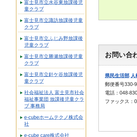
富士見市立水谷東放課後児
童クラブ
富士見市立諏訪放課後児童
クラブ
富士見市立ふじみ野放課後
児童クラブ
お問い合
富士見市立勝瀬放課後児童
クラブ
富士見市立針ケ谷放課後児
県民生活部
人
童クラブ
郵便番号330
社会福祉法人 富士見市社会
電話：048-830
福祉事業団 放課後児童クラ
ファックス：048
ブ 事務局
e-cubeホームテクノ株式会
社
e-cube care株式会社