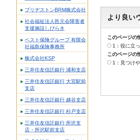
ブリヂストンBRM株式会社
より良い
社会福祉法人邑元会障害者
支援施設しびらき
このページの
ベスト保険グループ 有限会
1：役に立
社福島保険事務所
このページの
株式会社KSP
1：見つけ
三井住友信託銀行 浦和支店
三井住友信託銀行 大宮駅前
支店
三井住友信託銀行 越谷支店
三井住友信託銀行 杉戸支店
三井住友信託銀行 所沢支
店・所沢駅前支店