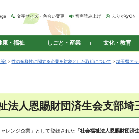
age
文字サイズ・色合い変更
音声読み上げ
ふりがなON
健康・福祉
しごと・産業
文化・教育
等)
>
性の多様性に関する企業を対象とした取組について
>
埼玉県アラ
祉法人恩賜財団済生会支部埼
チャレンジ企業」として登録された
「社会福祉法人恩賜財団済