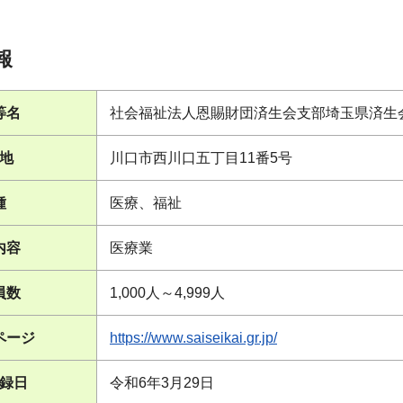
報
等名
社会福祉法人恩賜財団済生会支部埼玉県済生
地
川口市西川口五丁目11番5号
種
医療、福祉
内容
医療業
員数
1,000人～4,999人
ページ
https://www.saiseikai.gr.jp/
録日
令和6年3月29日