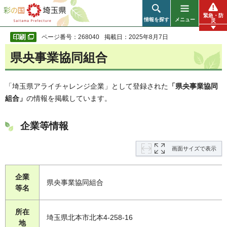
彩の国 埼玉県
緊急・防
情報を探す
メニュー
災
ページ番号：268040
掲載日：2025年8月7日
県央事業協同組合
「埼玉県アライチャレンジ企業」として登録された
「県央事業協同
組合」
の情報を掲載しています。
企業等情報
画面サイズで表示
企業
県央事業協同組合
等名
所在
埼玉県北本市北本4-258-16
地