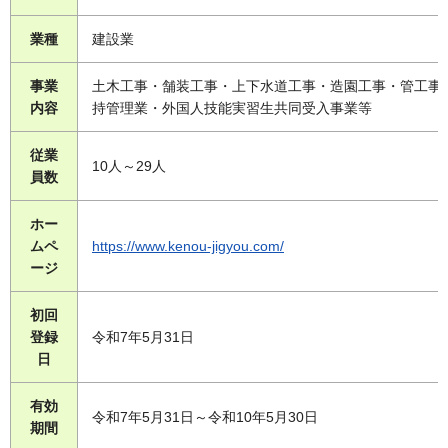
業種
建設業
事業
土木工事・舗装工事・上下水道工事・造園工事・管工事
内容
持管理業・外国人技能実習生共同受入事業等
従業
10人～29人
員数
ホー
ムペ
https://www.kenou-jigyou.com/
ージ
初回
登録
令和7年5月31日
日
有効
令和7年5月31日～令和10年5月30日
期間