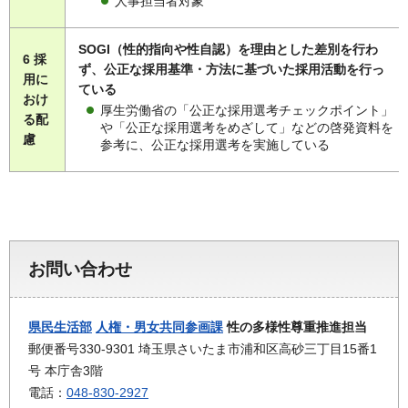
人事担当者対象
SOGI（性的指向や性自認）を理由とした差別を行わ
6 採
ず、公正な採用基準・方法に基づいた採用活動を行っ
用に
ている
おけ
厚生労働省の「公正な採用選考チェックポイント」
る配
や「公正な採用選考をめざして」などの啓発資料を
慮
参考に、公正な採用選考を実施している
お問い合わせ
県民生活部
人権・男女共同参画課
性の多様性尊重推進担当
郵便番号330-9301 埼玉県さいたま市浦和区高砂三丁目15番1
号 本庁舎3階
電話：
048-830-2927