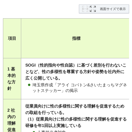
画面サイズで表示
項目
指標
SOGI（性的指向や性自認）に基づく差別を行わないこ
1 基
となど、性の多様性を尊重する方針や姿勢を社内外に
本的
広く公開している。
な方
埼玉県作成「アライ コバトン&さいたまっちマグネ
針
ットステッカー」の掲示
従業員向けに性の多様性に関する理解を促進するため
2 社
の取組を行っている。
内の
（1）従業員向けに性の多様性に関する理解を促進する
理解
研修を年1回以上実施している
促進