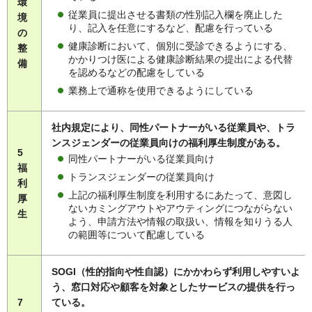
環
従業員に提出させる書類の性別記入欄を廃止した
境
り、記入を任意にするなど、配慮を行っている
の
健康診断において、個別に受診できるようにする、
整
かかりつけ医による健康診断結果の提出による代替
備
を認めるなどの配慮をしている
業務上で通称を使用できるようにしている
社内規定により、同性パートナーがいる従業員や、トラ
ンスジェンダーの従業員向けの福利厚生制度がある。
5
同性パートナーがいる従業員向け
福
トランスジェンダーの従業員向け
利
上記の福利厚生制度を利用するにあたって、意図し
厚
ないカミングアウトやアウティングにつながらない
生
よう、申請方法や情報の取扱い、情報を知りうる人
の範囲等について配慮している
SOGI（性的指向や性自認）にかかわらず利用しやすいよ
う、窓口対応や顧客を対象としたサービスの提供を行っ
7
ている。