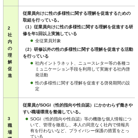
従業員向けに性の多様性に関する理解を促進するための
取組を行っている。
（1）従業員向けに性の多様性に関する理解を促進する研
2
修を年1回以上実施している
社
全従業員対象
内
の
（2）研修以外の性の多様性に関する理解を促進する活動
理
を行っている
解
社内イントラネット、ニュースレター等の各種コ
促
ミュニケーション手段を利用して実施する社内啓
発活動
進
性の多様性に関する理解を促進する啓発期間の設
定
従業員がSOGI（性的指向や性自認）にかかわらず働きや
すい職場環境を整備している。
3
SOGI（性的指向や性自認）等の機微な個人情報につ
いて、管理を徹底し、本人の同意なく社内で情報共
職
有を行わないなど、プライバシー保護の措置をとっ
場
ている