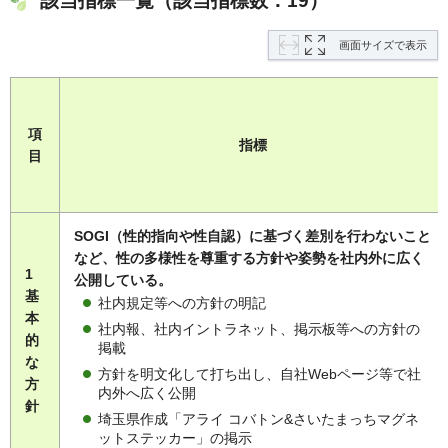
該当指標一覧（該当指標数：19）
画面サイズで表示
項
指標
目
SOGI（性的指向や性自認）に基づく差別を行わないこと
など、性の多様性を尊重する方針や姿勢を社内外に広く
1
公開している。
基
社内規定等への方針の明記
本
社内報、社内イントラネット、掲示板等への方針の
的
掲載
な
方針を明文化して打ち出し、自社Webページ等で社
方
内外へ広く公開
針
埼玉県作成「アライ コバトン&さいたまっちマグネ
ットステッカー」の掲示