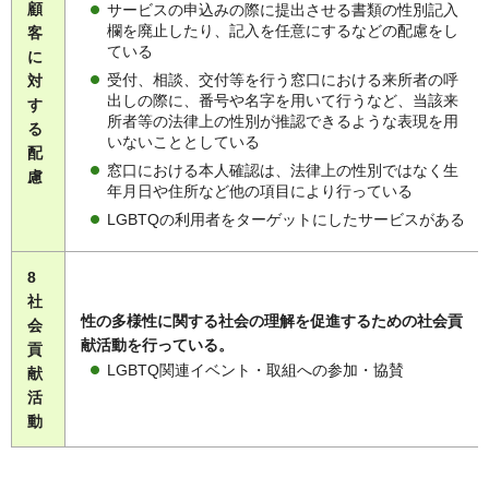
顧
サービスの申込みの際に提出させる書類の性別記入
欄を廃止したり、記入を任意にするなどの配慮をし
客
ている
に
受付、相談、交付等を行う窓口における来所者の呼
対
出しの際に、番号や名字を用いて行うなど、当該来
す
所者等の法律上の性別が推認できるような表現を用
る
いないこととしている
配
窓口における本人確認は、法律上の性別ではなく生
慮
年月日や住所など他の項目により行っている
LGBTQの利用者をターゲットにしたサービスがある
8
社
性の多様性に関する社会の理解を促進するための社会貢
会
献活動を行っている。
貢
LGBTQ関連イベント・取組への参加・協賛
献
活
動