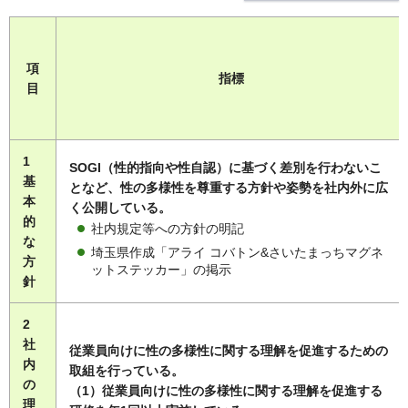
項
指標
目
1
SOGI（性的指向や性自認）に基づく差別を行わないこ
基
となど、性の多様性を尊重する方針や姿勢を社内外に広
本
く公開している。
的
社内規定等への方針の明記
な
埼玉県作成「アライ コバトン&さいたまっちマグネ
方
ットステッカー」の掲示
針
2
社
従業員向けに性の多様性に関する理解を促進するための
内
取組を行っている。
の
（1）従業員向けに性の多様性に関する理解を促進する
理