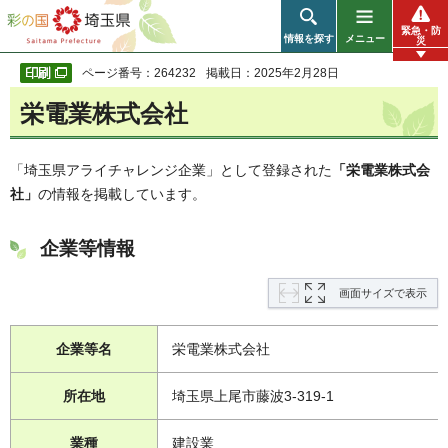
彩の国 埼玉県
緊急・防
情報を探す
メニュー
災
ページ番号：264232
掲載日：2025年2月28日
栄電業株式会社
「埼玉県アライチャレンジ企業」として登録された
「栄電業株式会
社」
の情報を掲載しています。
企業等情報
画面サイズで表示
企業等名
栄電業株式会社
所在地
埼玉県上尾市藤波3-319-1
業種
建設業