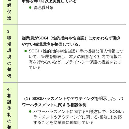
研修を年1回以上実施している
解
管理職対象
促
進
3
職
従業員がSOGI（性的指向や性自認）にかかわらず働き
場
やすい職場環境を整備している。
環
SOGI（性的指向や性自認）等の機微な個人情報につ
いて、管理を徹底し、本人の同意なく社内で情報共
境
有を行わないなど、プライバシー保護の措置をとっ
の
ている
整
備
4
相
（1）SOGIハラスメントやアウティングを明示した、パ
談
ワーハラスメントに関する相談体制
体
パワーハラスメントに関する相談窓口で、SOGIハ
制
ラスメントやアウティングに関する相談にも対応
の
することを従業員に周知している
整