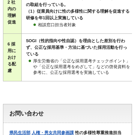
2 社
の取組を行っている。
内の
（1）従業員向けに性の多様性に関する理解を促進する
理解
研修を年1回以上実施している
促進
相談窓口担当者対象
SOGI（性的指向や性自認）を理由とした差別を行わ
6 採
ず、公正な採用基準・方法に基づいた採用活動を行っ
用に
ている
おけ
厚生労働省の「公正な採用選考チェックポイント」
る配
や「公正な採用選考をめざして」などの啓発資料を
慮
参考に、公正な採用選考を実施している
お問い合わせ
県民生活部
人権・男女共同参画課
性の多様性尊重推進担当