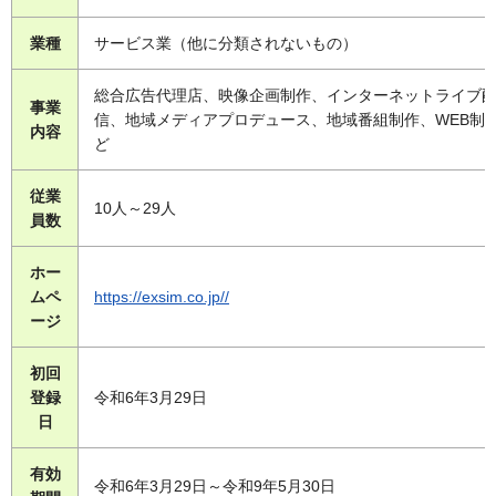
業種
サービス業（他に分類されないもの）
総合広告代理店、映像企画制作、インターネットライブ
事業
信、地域メディアプロデュース、地域番組制作、WEB制
内容
ど
従業
10人～29人
員数
ホー
ムペ
https://exsim.co.jp//
ージ
初回
登録
令和6年3月29日
日
有効
令和6年3月29日～令和9年5月30日