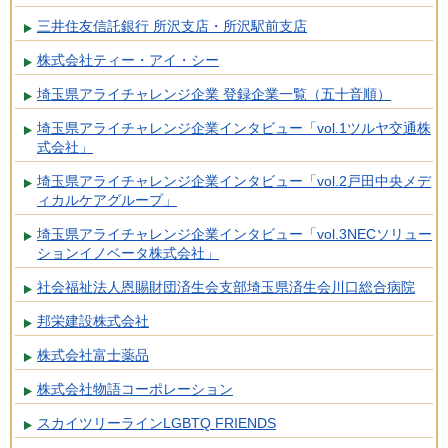
三井住友信託銀行 所沢支店・所沢駅前支店
株式会社ティー・アイ・シー
埼玉県アライチャレンジ企業 登録企業一覧（五十音順）
埼玉県アライチャレンジ企業インタビュー「vol.1ツルヤ交通株
式会社」
埼玉県アライチャレンジ企業インタビュー「vol.2戸田中央メデ
ィカルケアグループ」
埼玉県アライチャレンジ企業インタビュー「vol.3NECソリュー
ションイノベータ株式会社」
社会福祉法人恩賜財団済生会支部埼玉県済生会川口総合病院
邦栄建設株式会社
株式会社富士薬品
株式会社物語コーポレーション
スカイツリーラインLGBTQ FRIENDS