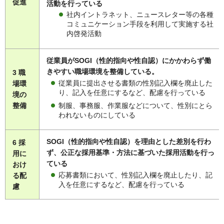
促進
活動を行っている
社内イントラネット、ニュースレター等の各種
コミュニケーション手段を利用して実施する社
内啓発活動
従業員がSOGI（性的指向や性自認）にかかわらず働
きやすい職場環境を整備している。
3 職
従業員に提出させる書類の性別記入欄を廃止した
場環
り、記入を任意にするなど、配慮を行っている
境の
制服、事務服、作業服などについて、性別にとら
整備
われないものにしている
SOGI（性的指向や性自認）を理由とした差別を行わ
6 採
ず、公正な採用基準・方法に基づいた採用活動を行っ
用に
ている
おけ
応募書類において、性別記入欄を廃止したり、記
る配
入を任意にするなど、配慮を行っている
慮