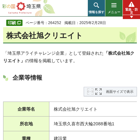
彩の国 埼玉県
緊急・防
情報を探す
メニュー
災
ページ番号：264252
掲載日：2025年2月28日
株式会社旭クリエイト
「埼玉県アライチャレンジ企業」として登録された
「株式会社旭ク
リエイト」
の情報を掲載しています。
企業等情報
画面サイズで表示
企業等名
株式会社旭クリエイト
所在地
埼玉県久喜市西大輪2088番地1
業種
建設業