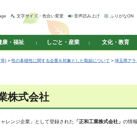
age
文字サイズ・色合い変更
音声読み上げ
ふりがなON
健康・福祉
しごと・産業
文化・教育
等)
>
性の多様性に関する企業を対象とした取組について
>
埼玉県アラ
業株式会社
チャレンジ企業」として登録された
「正和工業株式会社」
の情