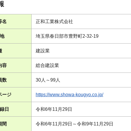
報
等名
正和工業株式会社
地
埼玉県春日部市豊野町2-32-19
種
建設業
内容
総合建設業
員数
30人～99人
ページ
https://www.showa-kougyo.co.jp/
録日
令和6年11月29日
期間
令和6年11月29日～令和9年11月29日