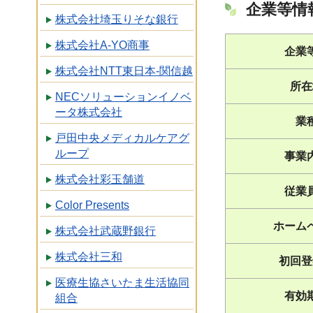
企業等情
株式会社埼玉りそな銀行
株式会社A-YO商事
企業
株式会社NTT東日本-関信越
所在
NECソリューションイノベ
ータ株式会社
業
戸田中央メディカルケアグ
ループ
事業
株式会社彩玉舗道
従業
Color Presents
ホーム
株式会社武蔵野銀行
株式会社三和
初回登
医療生協さいたま生活協同
有効
組合