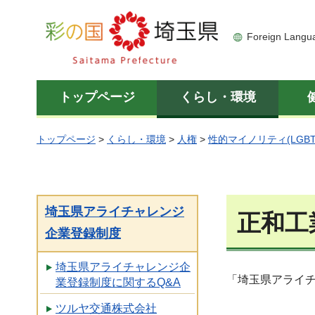
彩の国 埼玉県
Foreign Langu
トップページ
くらし・環境
トップページ
>
くらし・環境
>
人権
>
性的マイノリティ(LGBT
埼玉県アライチャレンジ
正和工
企業登録制度
埼玉県アライチャレンジ企
「埼玉県アライ
業登録制度に関するQ&A
ツルヤ交通株式会社