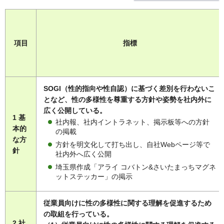
項目
指標
SOGI（性的指向や性自認）に基づく差別を行わないこ
となど、性の多様性を尊重する方針や姿勢を社内外に
広く公開している。
1 基
社内報、社内イントラネット、掲示板等への方針
本的
の掲載
な方
方針を明文化して打ち出し、自社Webページ等で
針
社内外へ広く公開
埼玉県作成「アライ コバトン&さいたまっちマグネ
ットステッカー」の掲示
従業員向けに性の多様性に関する理解を促進するため
の取組を行っている。
2 社