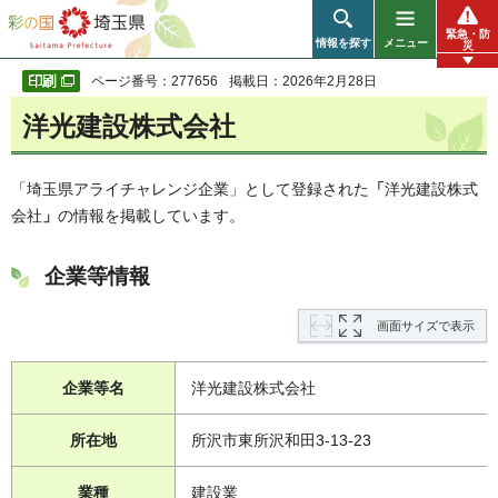
彩の国 埼玉県
緊急・防
情報を探す
メニュー
災
ページ番号：277656
掲載日：2026年2月28日
洋光建設株式会社
「埼玉県アライチャレンジ企業」として登録された
「
洋光建設株式
会社
」
の情報を掲載しています。
企業等情報
画面サイズで表示
企業等名
洋光建設株式会社
所在地
所沢市東所沢和田3-13-23
業種
建設業