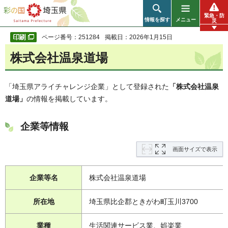
彩の国 埼玉県
緊急・防
情報を探す
メニュー
災
ページ番号：251284
掲載日：2026年1月15日
株式会社温泉道場
「埼玉県アライチャレンジ企業」として登録された
「株式会社温泉
道場」
の情報を掲載しています。
企業等情報
画面サイズで表示
企業等名
株式会社温泉道場
所在地
埼玉県比企郡ときがわ町玉川3700
業種
生活関連サービス業、娯楽業