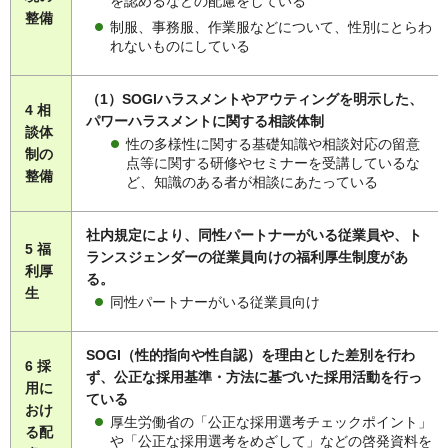
を認めるなどの配慮をしている
整備
制服、事務服、作業服などについて、性別にとらわ
れないものにしている
（1）SOGIハラスメントやアウティングを明示した、
4 相
パワーハラスメントに関する相談体制
談体
性の多様性に関する基礎知識や相談対応の留意
制の
点等に関する研修やセミナーを受講しているな
整備
ど、知識のある者が相談にあたっている
社内規定により、同性パートナーがいる従業員や、ト
5 福
ランスジェンダーの従業員向けの福利厚生制度があ
利厚
る。
生
同性パートナーがいる従業員向け
SOGI（性的指向や性自認）を理由とした差別を行わ
6 採
ず、公正な採用基準・方法に基づいた採用活動を行っ
用に
ている
おけ
厚生労働省の「公正な採用選考チェックポイント」
る配
や「公正な採用選考をめざして」などの啓発資料を