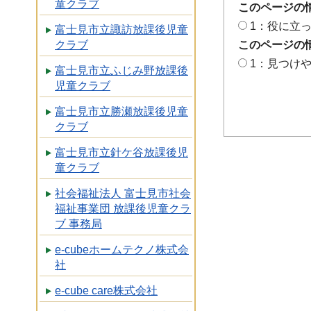
童クラブ
このページの
1：役に立
富士見市立諏訪放課後児童
このページの
クラブ
1：見つけ
富士見市立ふじみ野放課後
児童クラブ
富士見市立勝瀬放課後児童
クラブ
富士見市立針ケ谷放課後児
童クラブ
社会福祉法人 富士見市社会
福祉事業団 放課後児童クラ
ブ 事務局
e-cubeホームテクノ株式会
社
e-cube care株式会社