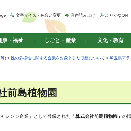
age
文字サイズ・色合い変更
音声読み上げ
ふりがなON
健康・福祉
しごと・産業
文化・教育
等)
>
性の多様性に関する企業を対象とした取組について
>
埼玉県アラ
社前島植物園
チャレンジ企業」として登録された
「株式会社前島植物園」
の