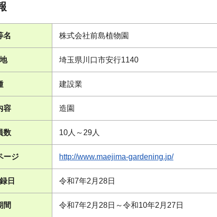
報
等名
株式会社前島植物園
地
埼玉県川口市安行1140
種
建設業
内容
造園
員数
10人～29人
ページ
http://www.maejima-gardening.jp/
録日
令和7年2月28日
期間
令和7年2月28日～令和10年2月27日