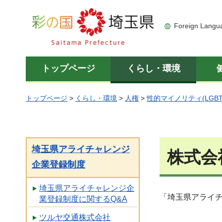
彩の国 埼玉県
Foreign Langu
トップページ
くらし・環境
トップページ
>
くらし・環境
>
人権
>
性的マイノリティ(LGBT
埼玉県アライチャレンジ
株式会
企業登録制度
埼玉県アライチャレンジ企
「埼玉県アライ
業登録制度に関するQ&A
ツルヤ交通株式会社