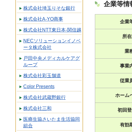
企業等情
株式会社埼玉りそな銀行
株式会社A-YO商事
企業
株式会社NTT東日本-関信越
所在
NECソリューションイノベ
ータ株式会社
業
戸田中央メディカルケアグ
ループ
事業
株式会社彩玉舗道
従業
Color Presents
ホーム
株式会社武蔵野銀行
株式会社三和
初回登
医療生協さいたま生活協同
有効
組合