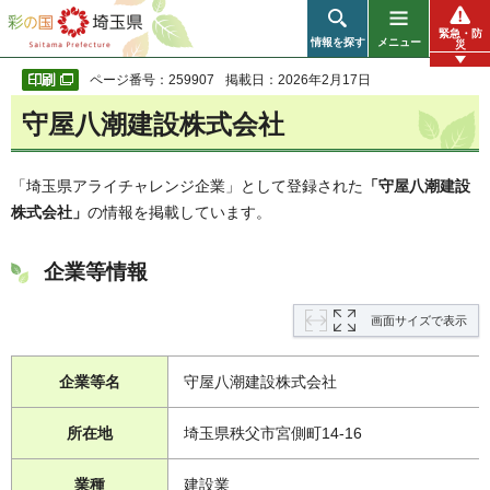
彩の国 埼玉県
緊急・防
情報を探す
メニュー
災
ページ番号：259907
掲載日：2026年2月17日
守屋八潮建設株式会社
「埼玉県アライチャレンジ企業」として登録された
「守屋八潮建設
株式会社」
の情報を掲載しています。
企業等情報
画面サイズで表示
企業等名
守屋八潮建設株式会社
所在地
埼玉県秩父市宮側町14-16
業種
建設業