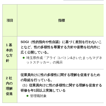
項目
指標
SOGI（性的指向や性自認）に基づく差別を行わないこ
1 基
となど、性の多様性を尊重する方針や姿勢を社内外に
本的
広く公開している。
な方
埼玉県作成「アライ コバトン&さいたまっちマグネ
針
ットステッカー」の掲示
従業員向けに性の多様性に関する理解を促進するため
2 社
の取組を行っている。
内の
（1）従業員向けに性の多様性に関する理解を促進する
理解
研修を年1回以上実施している
促進
管理職対象