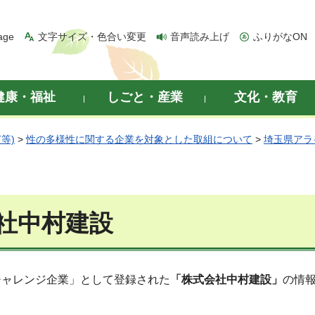
age
文字サイズ・色合い変更
音声読み上げ
ふりがなON
健康・福祉
しごと・産業
文化・教育
等)
>
性の多様性に関する企業を対象とした取組について
>
埼玉県アラ
社中村建設
チャレンジ企業」として登録された
「株式会社中村建設
」
の情