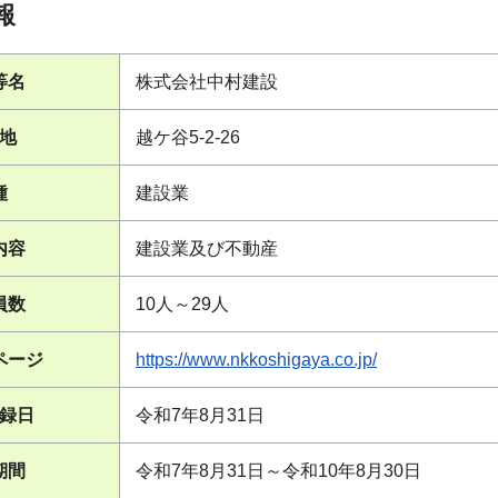
報
等名
株式会社中村建設
地
越ケ谷5-2-26
種
建設業
内容
建設業及び不動産
員数
10人～29人
ページ
https://www.nkkoshigaya.co.jp/
録日
令和7年8月31日
期間
令和7年8月31日～令和10年8月30日