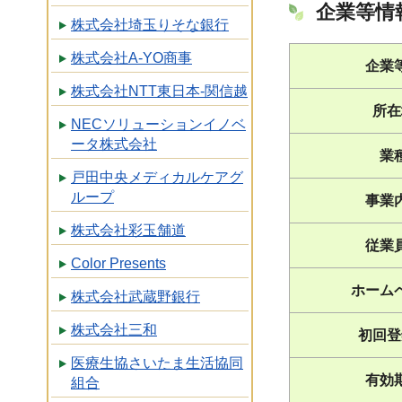
企業等情
株式会社埼玉りそな銀行
株式会社A-YO商事
企業
株式会社NTT東日本-関信越
所在
NECソリューションイノベ
ータ株式会社
業
戸田中央メディカルケアグ
ループ
事業
株式会社彩玉舗道
従業
Color Presents
ホーム
株式会社武蔵野銀行
株式会社三和
初回登
医療生協さいたま生活協同
有効
組合