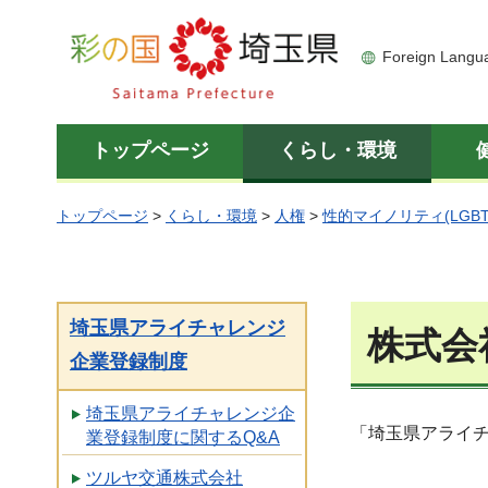
彩の国 埼玉県
Foreign Langu
トップページ
くらし・環境
トップページ
>
くらし・環境
>
人権
>
性的マイノリティ(LGBT
埼玉県アライチャレンジ
株式会
企業登録制度
埼玉県アライチャレンジ企
「埼玉県アライ
業登録制度に関するQ&A
ツルヤ交通株式会社