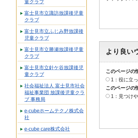
童クラブ
富士見市立諏訪放課後児童
クラブ
富士見市立ふじみ野放課後
児童クラブ
富士見市立勝瀬放課後児童
より良い
クラブ
富士見市立針ケ谷放課後児
このページの
童クラブ
1：役に立
社会福祉法人 富士見市社会
このページの
福祉事業団 放課後児童クラ
1：見つけ
ブ 事務局
e-cubeホームテクノ株式会
社
e-cube care株式会社