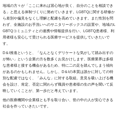
地域の方々が「ここに来れば居心地が良く、自分のことを相談でき
る」と思える体制づくりに努めていきます。LGBTQに関する研修か
ら差別や偏見をなくし理解と配慮を高めていきます。また性別を問
わず、全施設のお手洗いへのサニタリーボックスの設置や、地域のL
GBTQコミュニティとの連携や情報提供を行い、LGBTQ患者様、利
用者様も安心して受けられる医療サービスを提供していきたいで
す。
D＆I推進というと、「なんとなくデリケートな気がして踏み出すの
が怖い」という企業の方を数多くお見かけします。医療業界は多様
な患者様と接する機会があるため、特に二の足を踏んでしまう傾向
があるのかもしれません。しかし、D＆Iの本質は誰かに対しての特
別な配慮ではなく、「みんな」に対する取組。意見を吸い上げる機
会を設け、肯定、否定に関わらず職員や患者様の生の声を聞いて反
映していくことが、第一歩だと考えています。
他の医療機関や企業様とも手を取り合い、世の中の人が安心できる
社会を作っていきたいです。