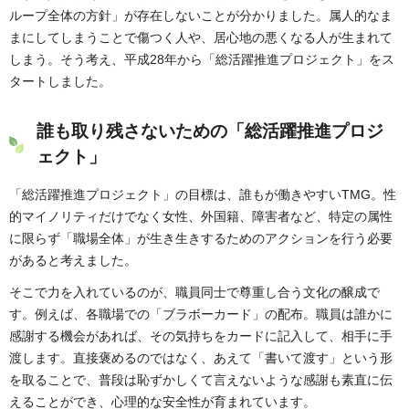
ループ全体の方針」が存在しないことが分かりました。属人的なま
まにしてしまうことで傷つく人や、居心地の悪くなる人が生まれて
しまう。そう考え、平成28年から「総活躍推進プロジェクト」をス
タートしました。
誰も取り残さないための「総活躍推進プロジ
ェクト」
「総活躍推進プロジェクト」の目標は、誰もが働きやすいTMG。性
的マイノリティだけでなく女性、外国籍、障害者など、特定の属性
に限らず「職場全体」が生き生きするためのアクションを行う必要
があると考えました。
そこで力を入れているのが、職員同士で尊重し合う文化の醸成で
す。例えば、各職場での「ブラボーカード」の配布。職員は誰かに
感謝する機会があれば、その気持ちをカードに記入して、相手に手
渡します。直接褒めるのではなく、あえて「書いて渡す」という形
を取ることで、普段は恥ずかしくて言えないような感謝も素直に伝
えることができ、心理的な安全性が育まれています。