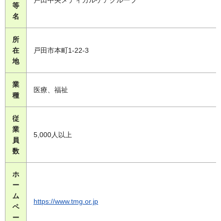
戸田中央メディカルケアグループ
等
名
所
在
戸田市本町1-22-3
地
業
医療、福祉
種
従
業
5,000人以上
員
数
ホ
ー
ム
https://www.tmg.or.jp
ペ
ー