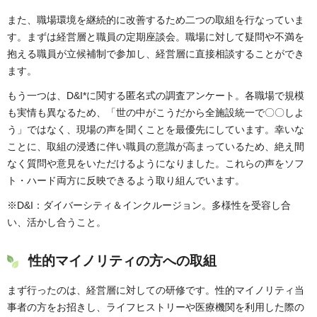
また、職場環境を継続的に改善するため二つの取組を行なっていま
す。まずは経営層と職員の定期座談会。職場に対して疑問や不満を
抱える職員が立候補制で参加し、経営層に直接相談することができ
ます。
もう一つは、D&I*に関する匿名式の調査アンケート。各職場で規模
も実情も異なるため、「世の中がこうだから全施設統一で〇〇しよ
う」ではなく、現場の声を聞くことを最優先にしています。幸いな
ことに、取組の浸透に伴い職員の意識が高まっているため、絶え間
なく質問や意見をいただけるようになりました。これらの声をソフ
ト・ハード両方に反映できるよう取り組んでいます。
※D&I：ダイバーシティ＆インクルージョン。多様性を受容し合
い、活かし合うこと。
性的マイノリティの方への取組
まず行ったのは、経営層に対しての研修です。性的マイノリティ当
事者の方をお招きし、ライフヒストリーや医療機関を利用した際の