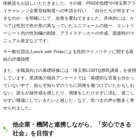
体験談をお話しいただきました。その後、PRIDE指標*や埼玉県アラ
イチャレンジ企業登録制度への申請を行い、「自分たちが何をすべ
きなのか」を明確にして、改善を重ねてきました。具体的には、か
つては性別で色や形の異なっていたユニフォームの統一、エントリ
ーシート内の性別欄の削除、アライステッカーの作成、面接時のマ
ニュアル策定などです。
※一般社団法人work with Prideによる性的マイノリティに関する取
組の評価指標
また、全職員向けの基礎研修には「埼玉県LGBTQ県民講座」を使用
しています。受講後の独自アンケートでは「基礎的な言葉も分かっ
ていない中で、知らず知らずのうちに同僚を傷つけていたかもしれ
ない。誰もが疎外感を感じたり、我慢をしたりせずに済む、過ごし
やすい職場にしていきたいと感じた」など、気づきの声が数多く寄
せられました。
他企業・機関と連携しながら、「安心できる
社会」を目指す