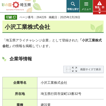
彩の国 埼玉県
緊急・防
情報を探す
メニュー
災
ページ番号：264226
掲載日：2025年2月28日
小沢工業株式会社
「埼玉県アライチャレンジ企業」として登録された
「小沢工業株式
会社」
の情報を掲載しています。
企業等情報
画面サイズで表示
企業等名
小沢工業株式会社
所在地
埼玉県行田市栄町13番32号
業種
建設業