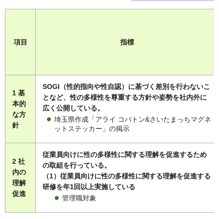
項目
指標
SOGI（性的指向や性自認）に基づく差別を行わないこ
1 基
となど、性の多様性を尊重する方針や姿勢を社内外に
本的
広く公開している。
な方
埼玉県作成「アライ コバトン&さいたまっちマグネ
針
ットステッカー」の掲示
従業員向けに性の多様性に関する理解を促進するため
2 社
の取組を行っている。
内の
（1）従業員向けに性の多様性に関する理解を促進する
理解
研修を年1回以上実施している
促進
管理職対象