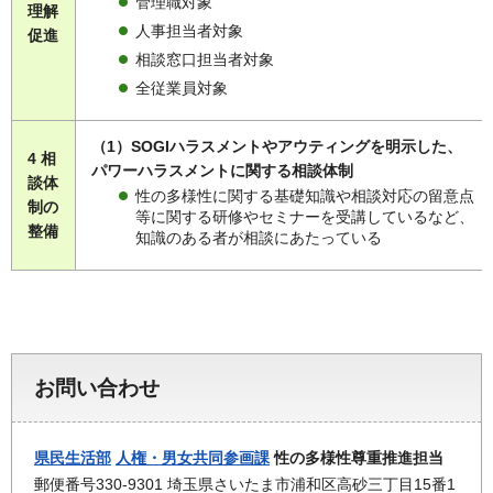
管理職対象
理解
人事担当者対象
促進
相談窓口担当者対象
全従業員対象
（1）SOGIハラスメントやアウティングを明示した、
4 相
パワーハラスメントに関する相談体制
談体
性の多様性に関する基礎知識や相談対応の留意点
制の
等に関する研修やセミナーを受講しているなど、
整備
知識のある者が相談にあたっている
お問い合わせ
県民生活部
人権・男女共同参画課
性の多様性尊重推進担当
郵便番号330-9301 埼玉県さいたま市浦和区高砂三丁目15番1