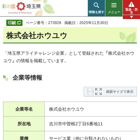
彩の国 埼玉県
緊急・防
情報を探す
メニュー
災
ページ番号：273928
掲載日：2025年11月30日
株式会社ホウユウ
「埼玉県アライチャレンジ企業」として登録された
「
株式会社ホウ
ユウ
」
の情報を掲載しています。
企業等情報
画面サイズで表示
企業等名
株式会社ホウユウ
所在地
吉川市中曽根2丁目6番地11
業種
サービス業（他に分類されないもの）