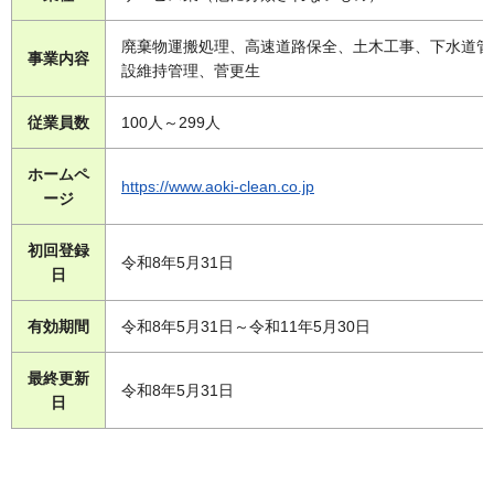
廃棄物運搬処理、高速道路保全、土木工事、下水道管
事業内容
設維持管理、菅更生
従業員数
100人～299人
ホームペ
https://www.aoki-clean.co.jp
ージ
初回登録
令和8年5月31日
日
有効期間
令和8年5月31日～令和11年5月30日
最終更新
令和8年5月31日
日