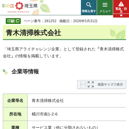
彩の国 埼玉県
緊急・防
情報を探す
メニュー
災
ページ番号：281252
掲載日：2026年5月31日
青木清掃株式会社
「埼玉県アライチャレンジ企業」として登録された
「
青木清掃株式
会社
」
の情報を掲載しています。
企業等情報
画面サイズで表示
企業等名
青木清掃株式会社
所在地
桶川市南1-2-6
業種
サービス業（他に分類されないもの）