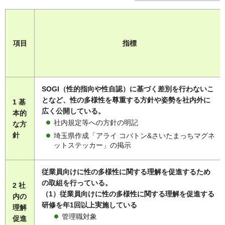
項目
指標
SOGI（性的指向や性自認）に基づく差別を行わないこ
となど、性の多様性を尊重する方針や姿勢を社内外に
1 基
広く公開している。
本的
社内規定等への方針の明記
な方
針
埼玉県作成「アライ コバトン&さいたまっちマグネ
ットステッカー」の掲示
従業員向けに性の多様性に関する理解を促進するため
の取組を行っている。
2 社
（1）従業員向けに性の多様性に関する理解を促進する
内の
研修を年1回以上実施している
理解
管理職対象
促進