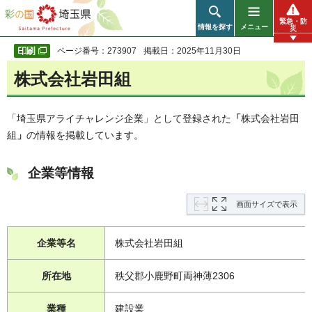
彩の国 埼玉県
緊急・防
情報を探す
メニュー
災
ページ番号：273907
掲載日：2025年11月30日
株式会社岩田組
「埼玉県アライチャレンジ企業」として登録された
「
株式会社岩田
組
」
の情報を掲載しています。
企業等情報
画面サイズで表示
企業等名
株式会社岩田組
所在地
秩父郡小鹿野町両神薄2306
業種
建設業