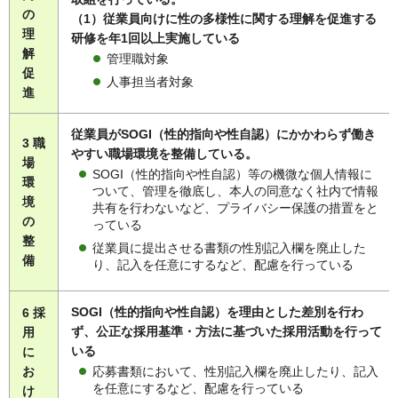
の
（1）従業員向けに性の多様性に関する理解を促進する
理
研修を年1回以上実施している
解
管理職対象
促
人事担当者対象
進
従業員がSOGI（性的指向や性自認）にかかわらず働き
3 職
やすい職場環境を整備している。
場
SOGI（性的指向や性自認）等の機微な個人情報に
環
ついて、管理を徹底し、本人の同意なく社内で情報
境
共有を行わないなど、プライバシー保護の措置をと
の
っている
整
従業員に提出させる書類の性別記入欄を廃止した
備
り、記入を任意にするなど、配慮を行っている
SOGI（性的指向や性自認）を理由とした差別を行わ
6 採
ず、公正な採用基準・方法に基づいた採用活動を行って
用
いる
に
応募書類において、性別記入欄を廃止したり、記入
お
を任意にするなど、配慮を行っている
け