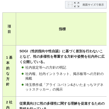
画面サイズで表示
項
指標
目
SOGI（性的指向や性自認）に基づく差別を行わないこ
となど、性の多様性を尊重する方針や姿勢を社内外に広
1 基
く公開している。
本
社内規定等への方針の明記
的
な
社内報、社内イントラネット、掲示板等への方針の
掲載
方
針
埼玉県作成「アライ コバトン&さいたまっちマグネ
ットステッカー」の掲示
2 社
従業員向けに性の多様性に関する理解を促進するための
内
取組を行っている。