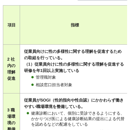
項目
指標
従業員向けに性の多様性に関する理解を促進するため
の取組を行っている。
2 社
（1）従業員向けに性の多様性に関する理解を促進する
内の
研修を年1回以上実施している
理解
管理職対象
促進
相談窓口担当者対象
従業員がSOGI（性的指向や性自認）にかかわらず働き
やすい職場環境を整備している。
3 職
健康診断において、個別に受診できるようにする、
場環
かかりつけ医による健康診断結果の提出による代替
境の
を認めるなどの配慮をしている
整備