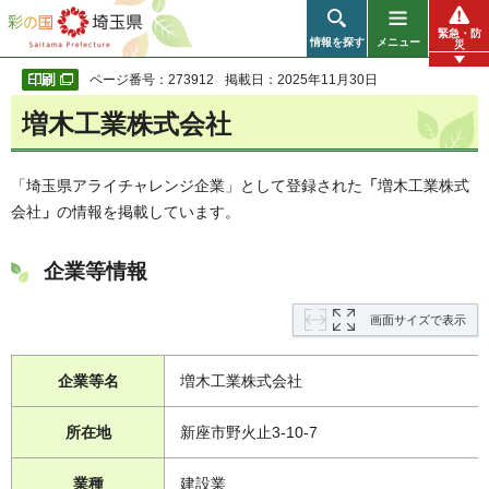
彩の国 埼玉県
緊急・防
情報を探す
メニュー
災
ページ番号：273912
掲載日：2025年11月30日
増木工業株式会社
「埼玉県アライチャレンジ企業」として登録された
「
増木工業株式
会社
」
の情報を掲載しています。
企業等情報
画面サイズで表示
企業等名
増木工業株式会社
所在地
新座市野火止3-10-7
業種
建設業