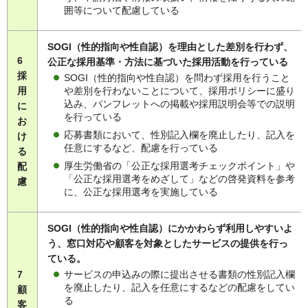
囲等について配慮している
SOGI（性的指向や性自認）を理由とした差別を行わず、
6
公正な採用基準・方法に基づいた採用活動を行っている
採
SOGI（性的指向や性自認）を問わず採用を行うこと
や差別を行わないことについて、採用ポリシーに盛り
用
込み、パンフレットへの掲載や採用説明会等での説明
に
を行っている
お
応募書類において、性別記入欄を廃止したり、記入を
け
任意にするなど、配慮を行っている
る
厚生労働省の「公正な採用選考チェックポイント」や
配
「公正な採用選考をめざして」などの啓発資料を参考
慮
に、公正な採用選考を実施している
SOGI（性的指向や性自認）にかかわらず利用しやすいよ
う、窓口対応や顧客を対象としたサービスの提供を行っ
ている。
サービスの申込みの際に提出させる書類の性別記入欄
7
を廃止したり、記入を任意にするなどの配慮をしてい
顧
る
客