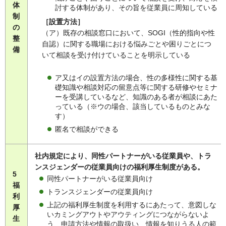
体
討する体制があり、その旨を従業員に周知している
制
［設置方法］
の
（ア）既存の相談窓口において、SOGI（性的指向や性
整
自認）に関する職場における悩みごとや困りごとにつ
備
いて相談を受け付けていることを明示している
ア又はイの設置方法の場合、性の多様性に関する基
礎知識や相談対応の留意点等に関する研修やセミナ
ーを受講しているなど、知識のある者が相談にあた
っている（※ウの場合、該当しているものとみな
す）
匿名で相談ができる
社内規定により、同性パートナーがいる従業員や、トラ
ンスジェンダーの従業員向けの福利厚生制度がある。
5
同性パートナーがいる従業員向け
福
トランスジェンダーの従業員向け
利
上記の福利厚生制度を利用するにあたって、意図しな
厚
いカミングアウトやアウティングにつながらないよ
生
う、申請方法や情報の取扱い、情報を知りうる人の範