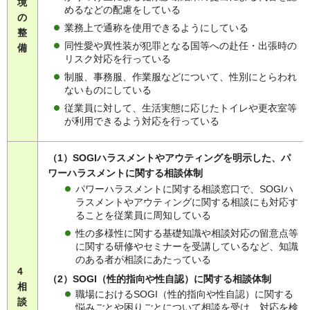
境
めるなどの配慮をしている
の
業務上で通称を使用できるようにしている
整
同性愛や異性装が犯罪となる国等への赴任・出張時の
備
リスク対応を行っている
制服、事務服、作業服などについて、性別にとらわれ
ないものにしている
従業員に対して、生活実態に応じたトイレや更衣室等
が利用できるよう対応を行っている
（1）SOGIハラスメントやアウティングを明示した、パ
ワーハラスメントに関する相談体制
パワーハラスメントに関する相談窓口で、SOGIハ
ラスメントやアウティングに関する相談にも対応す
ることを従業員に周知している
性の多様性に関する基礎知識や相談対応の留意点等
に関する研修やセミナーを受講しているなど、知識
のある者が相談にあたっている
4
（2）SOGI（性的指向や性自認）に関する相談体制
相
職場におけるSOGI（性的指向や性自認）に関する
談
悩みごとや困りごとについて相談を受け、対応を検