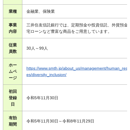
業種
金融業、保険業
事業
三井住友信託銀行では、定期預金や投資信託、外貨預金
内容
宅ローンなど豊富な商品をご用意しています。
従業
30人～99人
員数
ホー
https://www.smth.jp/about_us/management/human_reso
ムペ
es/diversity_inclusion/
ージ
初回
登録
令和5年11月30日
日
有効
令和5年11月30日～令和8年11月29日
期間