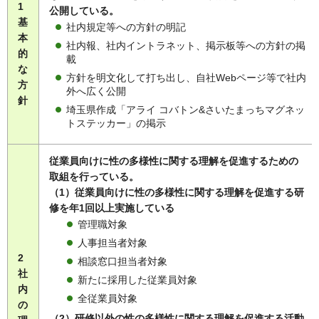
1
公開している。
基
社内規定等への方針の明記
本
社内報、社内イントラネット、掲示板等への方針の掲
的
載
な
方針を明文化して打ち出し、自社Webページ等で社内
方
外へ広く公開
針
埼玉県作成「アライ コバトン&さいたまっちマグネッ
トステッカー」の掲示
従業員向けに性の多様性に関する理解を促進するための
取組を行っている。
（1）従業員向けに性の多様性に関する理解を促進する研
修を年1回以上実施している
管理職対象
人事担当者対象
2
相談窓口担当者対象
社
新たに採用した従業員対象
内
全従業員対象
の
（2）研修以外の性の多様性に関する理解を促進する活動