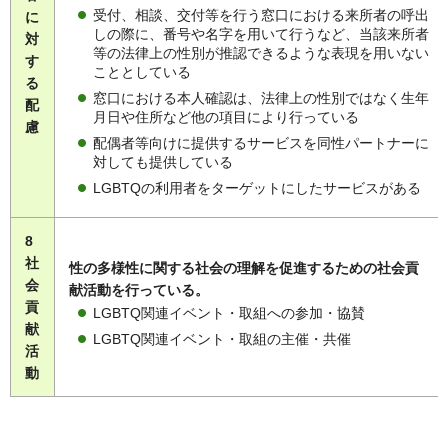
受付、相談、交付等を行う窓口における来所者の呼出
に
しの際に、番号や名字を用いて行うなど、当該来所者
対
等の法律上の性別が推認できるような表現を用いない
す
こととしている
る
窓口における本人確認は、法律上の性別ではなく生年
配
月日や住所など他の項目により行っている
慮
配偶者等向けに提供するサービスを同性パートナーに
対しても提供している
LGBTQの利用者をターゲットにしたサービスがある
8
社
性の多様性に関する社会の理解を促進するための社会貢
会
献活動を行っている。
貢
LGBTQ関連イベント・取組への参加・協賛
献
LGBTQ関連イベント・取組の主催・共催
活
動