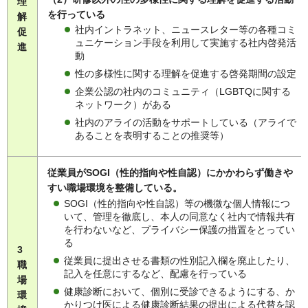
理
を行っている
解
社内イントラネット、ニュースレター等の各種コミ
促
ュニケーション手段を利用して実施する社内啓発活
進
動
性の多様性に関する理解を促進する啓発期間の設定
企業公認の社内のコミュニティ（LGBTQに関する
ネットワーク）がある
社内のアライの活動をサポートしている（アライで
あることを表明することの推奨等）
従業員がSOGI（性的指向や性自認）にかかわらず働きや
すい職場環境を整備している。
SOGI（性的指向や性自認）等の機微な個人情報につ
いて、管理を徹底し、本人の同意なく社内で情報共有
を行わないなど、プライバシー保護の措置をとってい
る
3
従業員に提出させる書類の性別記入欄を廃止したり、
職
記入を任意にするなど、配慮を行っている
場
健康診断において、個別に受診できるようにする、か
環
かりつけ医による健康診断結果の提出による代替を認