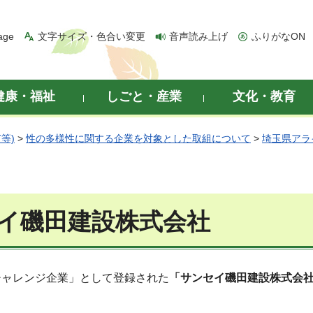
age
文字サイズ・色合い変更
音声読み上げ
ふりがなON
健康・福祉
しごと・産業
文化・教育
等)
>
性の多様性に関する企業を対象とした取組について
>
埼玉県アラ
イ磯田建設株式会社
チャレンジ企業」として登録された
「サンセイ磯田建設株式会