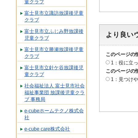
童クラブ
富士見市立諏訪放課後児童
クラブ
富士見市立ふじみ野放課後
より良い
児童クラブ
富士見市立勝瀬放課後児童
このページの
クラブ
1：役に立
富士見市立針ケ谷放課後児
このページの
童クラブ
1：見つけ
社会福祉法人 富士見市社会
福祉事業団 放課後児童クラ
ブ 事務局
e-cubeホームテクノ株式会
社
e-cube care株式会社