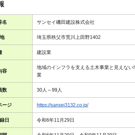
報
等名
サンセイ磯田建設株式会社
地
埼玉県秩父市荒川上田野1402
種
建設業
地域のインフラを支える土木事業と見えない
内容
業
員数
30人～99人
ページ
https://sansei3132.co.jp/
録日
令和6年11月29日