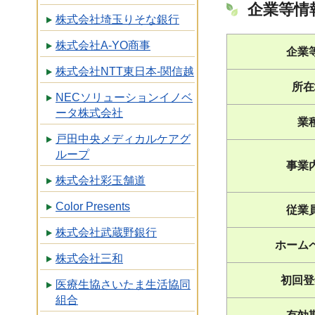
企業等情
株式会社埼玉りそな銀行
株式会社A-YO商事
企業
株式会社NTT東日本-関信越
所在
NECソリューションイノベ
ータ株式会社
業
戸田中央メディカルケアグ
ループ
事業
株式会社彩玉舗道
Color Presents
従業
株式会社武蔵野銀行
ホーム
株式会社三和
初回登
医療生協さいたま生活協同
組合