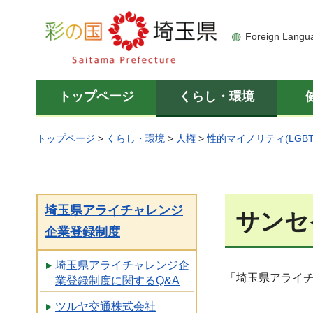
彩の国 埼玉県
Foreign Langu
トップページ
くらし・環境
トップページ
>
くらし・環境
>
人権
>
性的マイノリティ(LGBT
埼玉県アライチャレンジ
サンセ
企業登録制度
埼玉県アライチャレンジ企
「埼玉県アライ
業登録制度に関するQ&A
ツルヤ交通株式会社