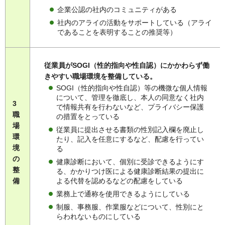
企業公認の社内のコミュニティがある
社内のアライの活動をサポートしている（アライ
であることを表明することの推奨等）
従業員がSOGI（性的指向や性自認）にかかわらず働
きやすい職場環境を整備している。
SOGI（性的指向や性自認）等の機微な個人情報
について、管理を徹底し、本人の同意なく社内
3
で情報共有を行わないなど、プライバシー保護
職
の措置をとっている
場
従業員に提出させる書類の性別記入欄を廃止し
環
たり、記入を任意にするなど、配慮を行ってい
境
る
の
健康診断において、個別に受診できるようにす
整
る、かかりつけ医による健康診断結果の提出に
よる代替を認めるなどの配慮をしている
備
業務上で通称を使用できるようにしている
制服、事務服、作業服などについて、性別にと
らわれないものにしている