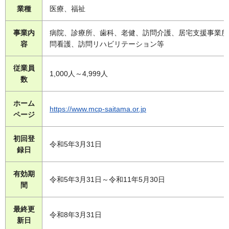
業種
医療、福祉
事業内
病院、診療所、歯科、老健、訪問介護、居宅支援事業所
容
問看護、訪問リハビリテーション等
従業員
1,000人～4,999人
数
ホーム
https://www.mcp-saitama.or.jp
ページ
初回登
令和5年3月31日
録日
有効期
令和5年3月31日～令和11年5月30日
間
最終更
令和8年3月31日
新日