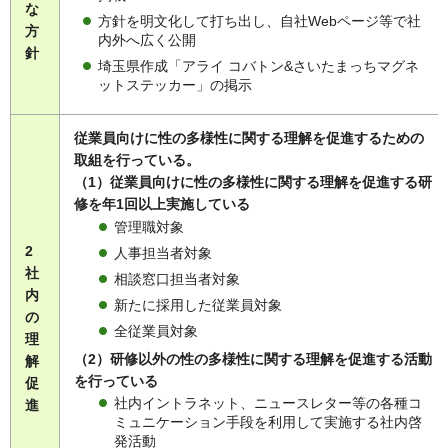
な
方針を明文化して打ち出し、自社Webページ等で社
方
内外へ広く公開
針
埼玉県作成「アライ コバトン&さいたまっちマグネ
ットステッカー」の掲示
従業員向けに性の多様性に関する理解を促進するための
取組を行っている。
（1）従業員向けに性の多様性に関する理解を促進する研
修を年1回以上実施している
管理職対象
2
人事担当者対象
社
相談窓口担当者対象
内
新たに採用した従業員対象
の
全従業員対象
理
（2）研修以外の性の多様性に関する理解を促進する活動
解
を行っている
促
社内イントラネット、ニュースレター等の各種コ
進
ミュニケーション手段を利用して実施する社内啓
発活動