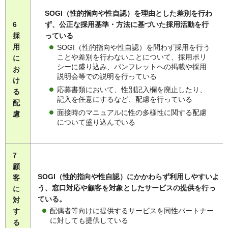
SOGI（性的指向や性自認）を理由とした差別を行わ
6
ず、公正な採用基準・方法に基づいた採用活動を行
採
っている
用
SOGI（性的指向や性自認）を問わず採用を行う
ことや差別を行わないことについて、採用ポリ
に
シーに盛り込み、パンフレットへの掲載や採用
お
説明会等での説明を行っている
け
応募書類において、性別記入欄を廃止したり、
る
記入を任意にするなど、配慮を行っている
配
面接時のマニュアルに性の多様性に関する配慮
慮
について盛り込んでいる
7
顧
SOGI（性的指向や性自認）にかかわらず利用しやすいよ
客
う、窓口対応や顧客を対象としたサービスの提供を行っ
に
ている。
対
配偶者等向けに提供するサービスを同性パートナー
す
に対しても提供している
る