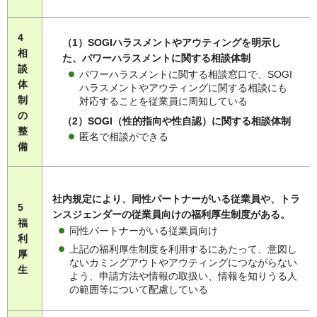
4
（1）SOGIハラスメントやアウティングを明示し
相
た、パワーハラスメントに関する相談体制
談
パワーハラスメントに関する相談窓口で、SOGI
体
ハラスメントやアウティングに関する相談にも
制
対応することを従業員に周知している
の
（2）SOGI（性的指向や性自認）に関する相談体制
整
匿名で相談ができる
備
社内規定により、同性パートナーがいる従業員や、トラ
5
ンスジェンダーの従業員向けの福利厚生制度がある。
福
同性パートナーがいる従業員向け
利
上記の福利厚生制度を利用するにあたって、意図し
厚
ないカミングアウトやアウティングにつながらない
生
よう、申請方法や情報の取扱い、情報を知りうる人
の範囲等について配慮している