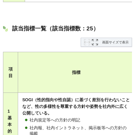
該当指標一覧（該当指標数：25）
画面サイズで表示
項
指標
目
SOGI（性的指向や性自認）に基づく差別を行わないこと
など、性の多様性を尊重する方針や姿勢を社内外に広く
1
公開している。
基
社内規定等への方針の明記
本
社内報、社内イントラネット、掲示板等への方針の
的
掲載