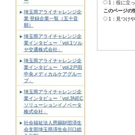
ー
1：役に立
このページの
埼玉県アライチャレンジ企
業 登録企業一覧（五十音
1：見つけ
順）
埼玉県アライチャレンジ企
業インタビュー「vol.1ツル
ヤ交通株式会社」
埼玉県アライチャレンジ企
業インタビュー「vol.2戸田
中央メディカルケアグルー
プ」
埼玉県アライチャレンジ企
業インタビュー「vol.3NEC
ソリューションイノベータ
株式会社」
社会福祉法人恩賜財団済生
会支部埼玉県済生会川口総