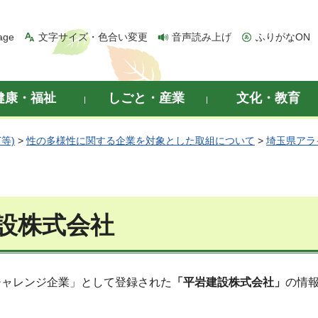
age
文字サイズ・色合い変更
音声読み上げ
ふりがなON
健康・福祉
しごと・産業
文化・教育
等)
>
性の多様性に関する企業を対象とした取組について
>
埼玉県アラ
設株式会社
チャレンジ企業」として登録された
「平岩建設株式会社」
の情