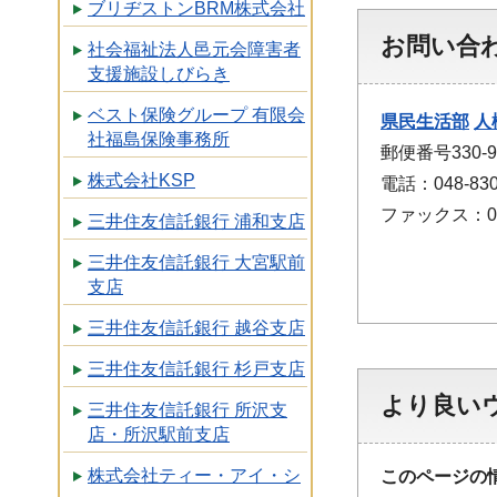
ブリヂストンBRM株式会社
お問い合
社会福祉法人邑元会障害者
支援施設しびらき
ベスト保険グループ 有限会
県民生活部
人
社福島保険事務所
郵便番号330
株式会社KSP
電話：048-830
ファックス：048
三井住友信託銀行 浦和支店
三井住友信託銀行 大宮駅前
支店
三井住友信託銀行 越谷支店
三井住友信託銀行 杉戸支店
より良い
三井住友信託銀行 所沢支
店・所沢駅前支店
株式会社ティー・アイ・シ
このページの