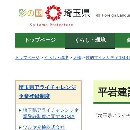
彩の国 埼玉県
Foreign Langu
トップページ
くらし・環境
トップページ
>
くらし・環境
>
人権
>
性的マイノリティ(LGBT
埼玉県アライチャレンジ
平岩建
企業登録制度
埼玉県アライチャレンジ企
「埼玉県アライ
業登録制度に関するQ&A
ツルヤ交通株式会社