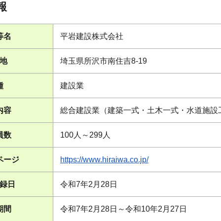
報
等名
平岩建設株式会社
地
埼玉県所沢市南住吉8-19
種
建設業
内容
総合建設業（建築一式・土木一式・水道施設
員数
100人～299人
ページ
https://www.hiraiwa.co.jp/
録日
令和7年2月28日
期間
令和7年2月28日～令和10年2月27日