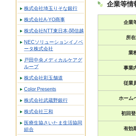
企業等情
株式会社埼玉りそな銀行
株式会社A-YO商事
企業
株式会社NTT東日本-関信越
所在
NECソリューションイノベ
ータ株式会社
業
戸田中央メディカルケアグ
ループ
事業
株式会社彩玉舗道
従業
Color Presents
ホーム
株式会社武蔵野銀行
株式会社三和
初回登
医療生協さいたま生活協同
有効
組合